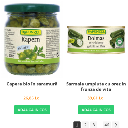
Sarmale umplute cu orez in
Capere bio în saramură
frunza de vita
39,61 Lei
26,85 Lei
ADAUGA IN COS
ADAUGA IN COS
1
2
3
...
46