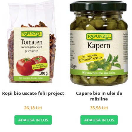
Roşii bio uscate felii project
Capere bio în ulei de
măsline
26,18 Lei
35,58 Lei
ADAUGA IN COS
ADAUGA IN COS