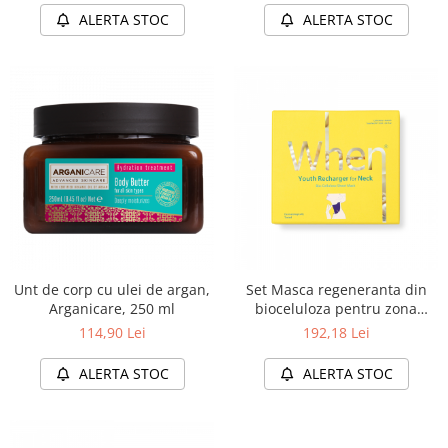
ALERTA STOC
ALERTA STOC
Unt de corp cu ulei de argan,
Set Masca regeneranta din
Arganicare, 250 ml
bioceluloza pentru zona
gatului, (4 buc) When
114,90 Lei
192,18 Lei
ALERTA STOC
ALERTA STOC