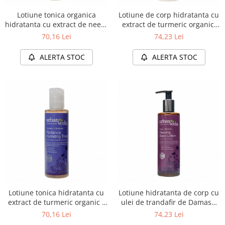
Raceala si gripa
Alimente bio pentru copii
Relaxare - Antistres
Lotiune tonica organica
Lotiune de corp hidratanta cu
Condimente si mirodenii
hidratanta cu extract de neem
extract de turmeric organic,
Rinichi si afecțiuni renale
pentru ten gras, Purifying -
Radiance - Urban Veda, 250
70,16 Lei
74,23 Lei
Fara gluten
Sistemul digestiv si afectiuni
Urban Veda, 150 ml
ml
digestive
Super alimente
ALERTA STOC
ALERTA STOC
Sistemul endocrin
Semipreparate
Sistemul nervos
Snacks-uri, chips-uri
Sistemul respirator
Deshidratate
Slabit
Traditionale romanesti
Somn linistit
Uleiuri esentiale si de baza
Tradiționale japoneze
Tofu
Seminte si boabe pentru germinat
Congelate
Promotii alimente
Lotiune tonica hidratanta cu
Lotiune hidratanta de corp cu
extract de turmeric organic -
ulei de trandafir de Damasc,
Extracte si esente
ten uscat, Radiance - Urban
Reviving - Urban Veda, 250 ml
70,16 Lei
74,23 Lei
Veda, 150 ml