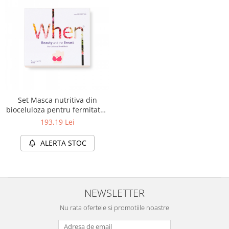
Set Masca nutritiva din
bioceluloza pentru fermitatea
sanilor, (4 buc) When
193,19 Lei
ALERTA STOC
NEWSLETTER
Nu rata ofertele si promotiile noastre