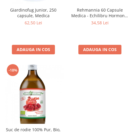
Giardinofug Junior, 250
Rehmannia 60 Capsule
capsule, Medica
Medica - Echilibru Hormonal
și Menopauză
62,50 Lei
34,58 Lei
ADAUGA IN COS
ADAUGA IN COS
-18%
Suc de rodie 100% Pur, Bio,