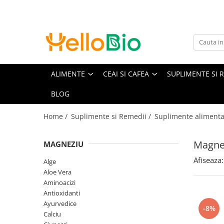
Alimente
Ceai si cafea
Suplimente si Remedii
Cosmetice
Grija fata de casa
Jocuri educative si Jucarii
Alimente de baza
Matcha
Suplimente alimentare
Pentru femei
Produse bio pentru curatarea
Jucarii
rufelor
Cereale, fulgi, mic dejun
Ceaiuri de colectie
Alge
Balsam de par
ALIMENTE
CEAI SI CAFEA
SUPLIMENTE SI 
Balsamuri
Lapte vegetal
Aloe Vera
Balsamuri de buze
Elements - Superior Organic
Detergenti
BLOG
Orez, faina, gris
Aminoacizi
Creme de fata
GreenTox
Solutii pentru scos pete si mirosuri
Paste fainoase
Antioxidanti
Creme de maini si picioare
Tulsi
Home /
Suplimente si Remedii /
Suplimente alimenta
Produse bio pentru curatarea
Ulei, otet
Ayurvedice
Creme si lotiuni de corp
De iarna
vaselor
Unturi, creme vegetale
Calciu
Curatare si demachiere ten
Turmeric
Magne
Detergenti de vase
MAGNEZIU
Nuci, seminte, boabe, tarate
Ciuperci
Deodorante
Mixuri
Pentru masina de spalat vase
Afiseaza:
Masline
Ghimbir si Turmeric
Exfoliere
Alge
Ceai negru
Solutii pentru clatit vase
Aloe Vera
Paine
Ginkgo Biloba
Gel de dus
Ceai verde
Produse bio pentru curatenia
Aminoacizi
Gemuri, produse conservate
Ginseng
Masti faciale
Infuzii plante
casei
Antioxidanti
Cacao
Luteina
Sampon
Ayurvedice
Infuzii fructe
Bureti si lavete
-8%
Sosuri
Maca
Styling
Calciu
Detergenti Universali
Ceaiuri medicinale