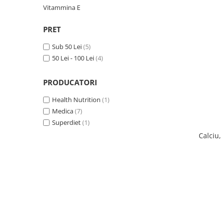
Raceala si gripa
Alimente bio pentru copii
Vitammina E
Relaxare - Antistres
Condimente si mirodenii
Rinichi si afecțiuni renale
PRET
Fara gluten
Sistemul digestiv si afectiuni
Sub 50 Lei
(5)
digestive
Super alimente
50 Lei - 100 Lei
(4)
Sistemul endocrin
Semipreparate
Sistemul nervos
PRODUCATORI
Snacks-uri, chips-uri
Sistemul respirator
Deshidratate
Health Nutrition
(1)
Slabit
Medica
(7)
Traditionale romanesti
Somn linistit
Superdiet
(1)
Uleiuri esentiale si de baza
Tradiționale japoneze
Calciu
Tofu
Seminte si boabe pentru germinat
Congelate
Promotii alimente
Extracte si esente