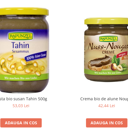
sta bio susan Tahin 500g
Crema bio de alune Nou
53,03 Lei
42,44 Lei
ADAUGA IN COS
ADAUGA IN COS