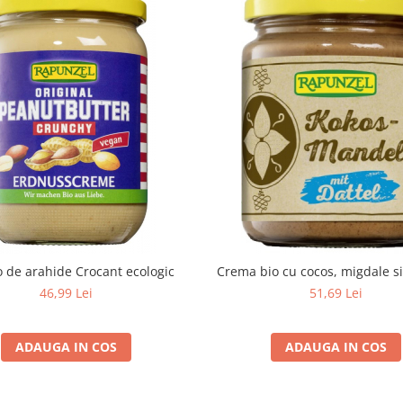
o de arahide Crocant ecologic
Crema bio cu cocos, migdale s
46,99 Lei
51,69 Lei
ADAUGA IN COS
ADAUGA IN COS