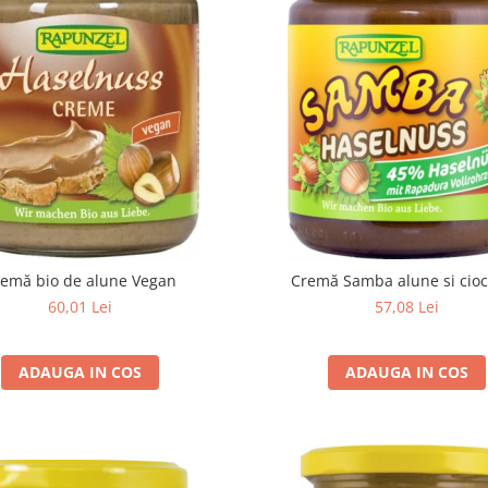
remă bio de alune Vegan
Cremă Samba alune si cioc
60,01 Lei
57,08 Lei
ADAUGA IN COS
ADAUGA IN COS