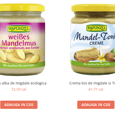
a alba de migdale ecologica
Crema bio de migdale si 
72,50 Lei
41,71 Lei
ADAUGA IN COS
ADAUGA IN COS