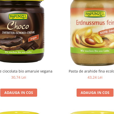
 ciocolata bio amaruie vegana
Pasta de arahide fina ecol
30,74 Lei
43,24 Lei
ADAUGA IN COS
ADAUGA IN COS