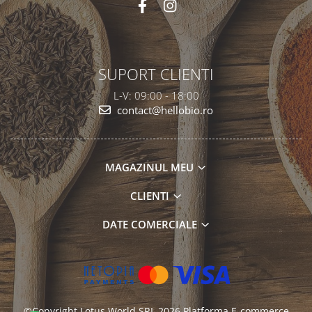
SUPORT CLIENTI
L-V: 09:00 - 18:00
contact@hellobio.ro
MAGAZINUL MEU
CLIENTI
DATE COMERCIALE
©Copyright Lotus World SRL 2026
Platforma E-commerce