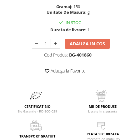
Raceala si gripa
Alimente bio pentru copii
Gramaj:
150
Relaxare - Antistres
Unitate De Masura:
g
Condimente si mirodenii
Rinichi si afecțiuni renale
IN STOC
Fara gluten
Sistemul digestiv si afectiuni
Durata de livrare:
1
digestive
Super alimente
Sistemul endocrin
Semipreparate
ADAUGA IN COS
Sistemul nervos
Snacks-uri, chips-uri
Cod Produs:
BG-401860
Sistemul respirator
Deshidratate
Slabit
Adauga la Favorite
Traditionale romanesti
Somn linistit
Uleiuri esentiale si de baza
Tradiționale japoneze
Tofu
Seminte si boabe pentru germinat
CERTIFICAT BIO
MII DE PRODUSE
Congelate
Bio Garantie - RO-ECO-029
Livrate in siguranta
Promotii alimente
Extracte si esente
PLATA SECURIZATA
TRANSPORT GRATUIT
Procesata de mobilPay