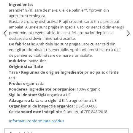
Ingrediente:
arahide* 97%, sare de mare, ulei de palmier*. *provin din
agricultura ecologica.
Gustare crunchy distractiva! Prajit crocant, sarat fin si proaspat
ambalat. Alunele sunt prajite in special usor cu aer cald din energii
predominant regenerabile. In acest fel, aroma lor deplina se
desfasoara si devin minunat crocante.
De fabricatie:
Arahidele bio sunt prajite usor cu aer cald din
energii predominant regenerabile. Apoi sunt amestecate cu ulei
de palmier echitabil si sare de mare si ambalate.
Indulcire:
neindulcit
Origine si calitate
Tara / Regiunea de origine Ingrediente principale:
diferite
tari
Produs organic:
da
Ponderea ingredientelor organice:
100% organic
Sigiliul de stat:
Sigla organica a UE
Adaugarea la tara a siglei UE:
Nu agricultura UE
Organismul de inspectie organica:
DE-ÖKO-006
Ce standard este indeplinit:
Standardul CEE 848/2018
Informatii conformitate produs