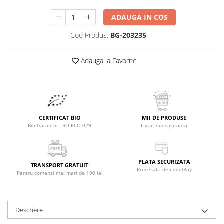
Raceala si gripa
Alimente bio pentru copii
Relaxare - Antistres
ADAUGA IN COS
Condimente si mirodenii
Rinichi si afecțiuni renale
Cod Produs:
BG-203235
Fara gluten
Sistemul digestiv si afectiuni
digestive
Super alimente
Adauga la Favorite
Sistemul endocrin
Semipreparate
Sistemul nervos
Snacks-uri, chips-uri
Sistemul respirator
Deshidratate
Slabit
Traditionale romanesti
Somn linistit
CERTIFICAT BIO
MII DE PRODUSE
Bio Garantie - RO-ECO-029
Livrate in siguranta
Uleiuri esentiale si de baza
Tradiționale japoneze
Tofu
Seminte si boabe pentru germinat
PLATA SECURIZATA
TRANSPORT GRATUIT
Procesata de mobilPay
Pentru comenzi mai mari de 190 lei
Congelate
Promotii alimente
Extracte si esente
Descriere