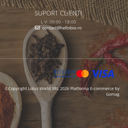
SUPORT CLIENTI
L-V: 09:00 - 18:00
contact@hellobio.ro
©Copyright Lotus World SRL 2026
Platforma E-commerce by
Gomag