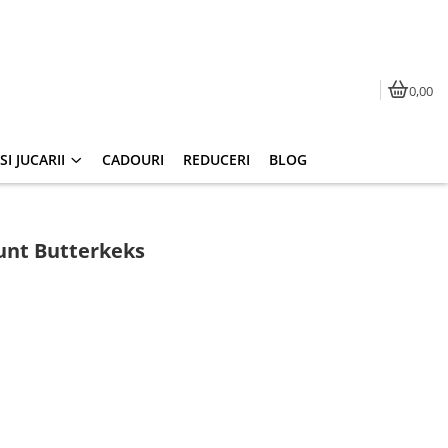
0,00
I JUCARII
CADOURI
REDUCERI
BLOG
i unt Butterkeks