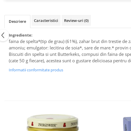
Raceala si gripa
Alimente bio pentru copii
Relaxare - Antistres
Condimente si mirodenii
Rinichi si afecțiuni renale
Caracteristici
Review-uri
(0)
Fara gluten
Descriere
Sistemul digestiv si afectiuni
digestive
Super alimente
Ingrediente:
Sistemul endocrin
Semipreparate
faina de spelta*(tip de grau) (61%), zahar brut din trestie de
Sistemul nervos
amoniu; emulgator: lecitina de soia*, sare de mare.* provin d
Snacks-uri, chips-uri
Sistemul respirator
Biscuiti din spelta si unt Butterkeks, compusi din faina de spe
Deshidratate
Slabit
(cate 50 g fiecare), acestea sunt o gustare delicioasa pentru d
Traditionale romanesti
Somn linistit
Informatii conformitate produs
Uleiuri esentiale si de baza
Tradiționale japoneze
Tofu
Seminte si boabe pentru germinat
Congelate
Promotii alimente
Extracte si esente