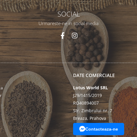
SOCIAL
Urmareste-ne in social media
DATE COMERCIALE
Lotus World SRL
ta
J29/1415/2019
r
RO40894007
Str. Zimbrului nr. 7
Breaza, Prahova
Contacteaza-ne