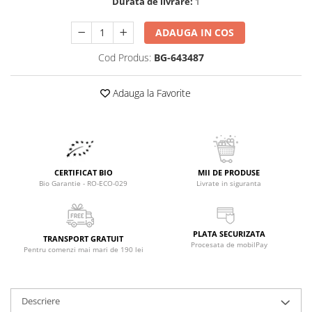
Raceala si gripa
Durata de livrare:
1
Alimente bio pentru copii
Relaxare - Antistres
Condimente si mirodenii
ADAUGA IN COS
Rinichi si afecțiuni renale
Fara gluten
Sistemul digestiv si afectiuni
Cod Produs:
BG-643487
digestive
Super alimente
Sistemul endocrin
Adauga la Favorite
Semipreparate
Sistemul nervos
Snacks-uri, chips-uri
Sistemul respirator
Deshidratate
Slabit
Traditionale romanesti
Somn linistit
CERTIFICAT BIO
MII DE PRODUSE
Uleiuri esentiale si de baza
Tradiționale japoneze
Bio Garantie - RO-ECO-029
Livrate in siguranta
Tofu
Seminte si boabe pentru germinat
PLATA SECURIZATA
TRANSPORT GRATUIT
Congelate
Procesata de mobilPay
Pentru comenzi mai mari de 190 lei
Promotii alimente
Extracte si esente
Descriere