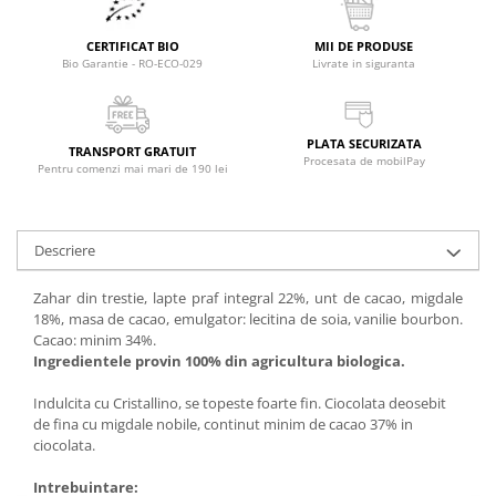
Raceala si gripa
Alimente bio pentru copii
Relaxare - Antistres
Condimente si mirodenii
CERTIFICAT BIO
MII DE PRODUSE
Rinichi si afecțiuni renale
Bio Garantie - RO-ECO-029
Livrate in siguranta
Fara gluten
Sistemul digestiv si afectiuni
digestive
Super alimente
Sistemul endocrin
PLATA SECURIZATA
Semipreparate
TRANSPORT GRATUIT
Procesata de mobilPay
Sistemul nervos
Pentru comenzi mai mari de 190 lei
Snacks-uri, chips-uri
Sistemul respirator
Deshidratate
Slabit
Descriere
Traditionale romanesti
Somn linistit
Uleiuri esentiale si de baza
Tradiționale japoneze
Zahar din trestie, lapte praf integral 22%, unt de cacao, migdale
18%, masa de cacao, emulgator: lecitina de soia, vanilie bourbon.
Tofu
Cacao: minim 34%.
Seminte si boabe pentru germinat
Ingredientele provin 100% din agricultura biologica.
Congelate
Indulcita cu Cristallino, se topeste foarte fin. Ciocolata deosebit
Promotii alimente
de fina cu migdale nobile, continut minim de cacao 37% in
ciocolata.
Extracte si esente
Intrebuintare: