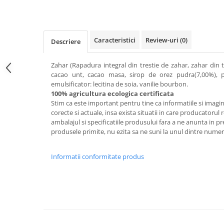
Raceala si gripa
Alimente bio pentru copii
Relaxare - Antistres
Condimente si mirodenii
Rinichi si afecțiuni renale
Fara gluten
Sistemul digestiv si afectiuni
Caracteristici
Review-uri
(0)
Descriere
digestive
Super alimente
Sistemul endocrin
Zahar (Rapadura integral din trestie de zahar, zahar din tr
Semipreparate
cacao unt, cacao masa, sirop de orez pudra(7,00%), 
Sistemul nervos
Snacks-uri, chips-uri
emulsificator: lecitina de soia, vanilie bourbon.
Sistemul respirator
100% agricultura ecologica certificata
Deshidratate
Slabit
Stim ca este important pentru tine ca informatiile si imagin
corecte si actuale, insa exista situatii in care producatorul
Traditionale romanesti
Somn linistit
ambalajul si specificatiile produsului fara a ne anunta in pre
Uleiuri esentiale si de baza
Tradiționale japoneze
produsele primite, nu ezita sa ne suni la unul dintre numere
Tofu
Informatii conformitate produs
Seminte si boabe pentru germinat
Congelate
Promotii alimente
Extracte si esente