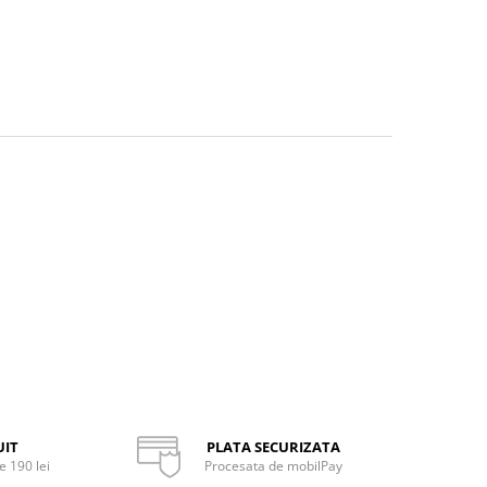
UIT
PLATA SECURIZATA
 190 lei
Procesata de mobilPay