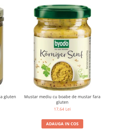
-10%
ra gluten
Mustar mediu cu boabe de mustar fara
Suc de a
gluten
17,64 Lei
ADAUGA IN COS