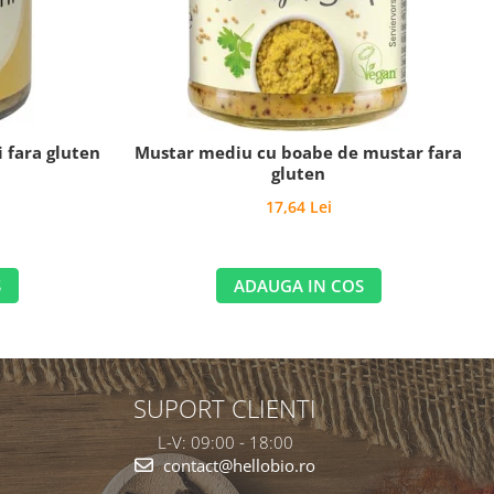
 fara gluten
Mustar mediu cu boabe de mustar fara
gluten
17,64 Lei
S
ADAUGA IN COS
SUPORT CLIENTI
L-V: 09:00 - 18:00
contact@hellobio.ro