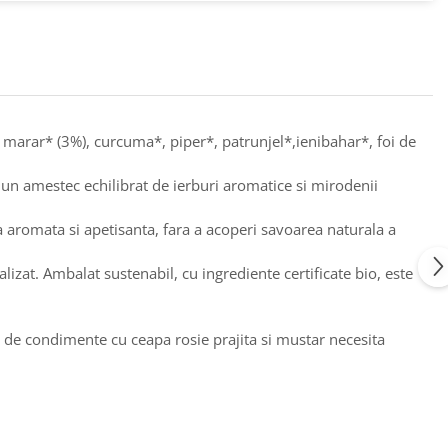
e marar* (3%), curcuma*, piper*, patrunjel*,ienibahar*, foi de
n amestec echilibrat de ierburi aromatice si mirodenii
a aromata si apetisanta, fara a acoperi savoarea naturala a
izat. Ambalat sustenabil, cu ingrediente certificate bio, este
de condimente cu ceapa rosie prajita si mustar necesita