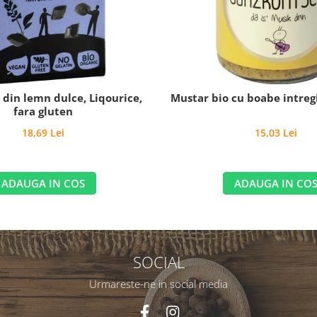
o din lemn dulce, Liqourice,
Mustar bio cu boabe intregi
fara gluten
18,69 Lei
15,03 Lei
ADAUGA IN COS
ADAUGA IN CO
SOCIAL
Urmareste-ne in social media