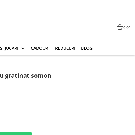
0,00
I JUCARII
CADOURI
REDUCERI
BLOG
u gratinat somon