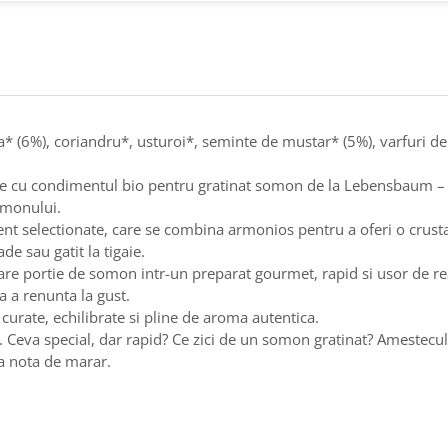
a* (6%), coriandru*, usturoi*, seminte de mustar* (5%), varfuri d
te cu condimentul bio pentru gratinat somon de la Lebensbaum – u
somonului.
tent selectionate, care se combina armonios pentru a oferi o crust
de sau gatit la tigaie.
are portie de somon intr-un preparat gourmet, rapid si usor de real
 a renunta la gust.
urate, echilibrate si pline de aroma autentica.
va special, dar rapid? Ce zici de un somon gratinat? Amestecul 
a nota de marar.