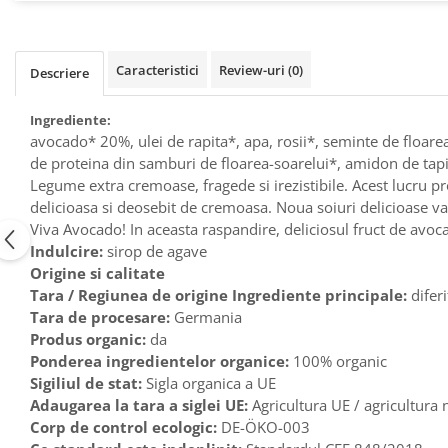
Raceala si gripa
Alimente bio pentru copii
Relaxare - Antistres
Condimente si mirodenii
Rinichi si afecțiuni renale
Caracteristici
Review-uri
(0)
Fara gluten
Descriere
Sistemul digestiv si afectiuni
digestive
Super alimente
Ingrediente:
Sistemul endocrin
Semipreparate
avocado* 20%, ulei de rapita*, apa, rosii*, seminte de floar
Sistemul nervos
de proteina din samburi de floarea-soarelui*, amidon de tapioc
Snacks-uri, chips-uri
Sistemul respirator
Legume extra cremoase, fragede si irezistibile. Acest lucru pro
Deshidratate
Slabit
delicioasa si deosebit de cremoasa. Noua soiuri delicioase va
Traditionale romanesti
Viva Avocado! In aceasta raspandire, deliciosul fruct de avoc
Somn linistit
Indulcire:
sirop de agave
Uleiuri esentiale si de baza
Tradiționale japoneze
Origine si calitate
Tofu
Tara / Regiunea de origine Ingrediente principale:
diferi
Tara de procesare:
Germania
Seminte si boabe pentru germinat
Produs organic:
da
Congelate
Ponderea ingredientelor organice:
100% organic
Sigiliul de stat:
Sigla organica a UE
Promotii alimente
Adaugarea la tara a siglei UE:
Agricultura UE / agricultura
Extracte si esente
Corp de control ecologic:
DE-ÖKO-003