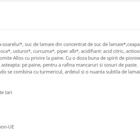
ea-soarelui*, suc de lamaie din concentrat de suc de lamaie*,ceap
a*, usturoi*, curcuma*, piper alb*, acidifiant: acid citric, antiox
mite Allos cu privire la paine. Cu o doza buna de spirit de pioniera
 asteapta: pe paine, pentru a rafina mancaruri si sosuri de paste.
ado se combina cu turmericul, ardeiul si o nuanta subtila de lamai
te tari
 non-UE