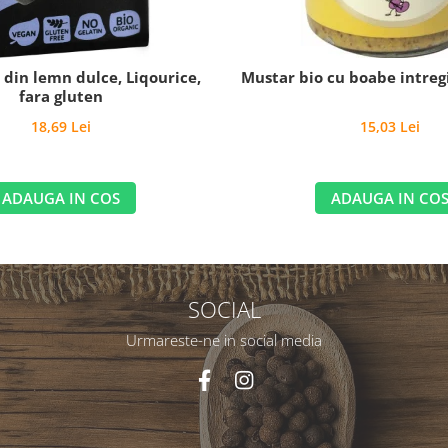
o din lemn dulce, Liqourice,
Mustar bio cu boabe intregi
fara gluten
18,69 Lei
15,03 Lei
ADAUGA IN COS
ADAUGA IN CO
SOCIAL
Urmareste-ne in social media