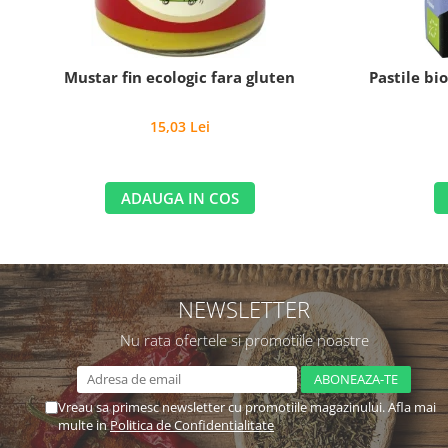
Mustar fin ecologic fara gluten
Pastile bi
15,03 Lei
ADAUGA IN COS
NEWSLETTER
Nu rata ofertele si promotiile noastre
Vreau sa primesc newsletter cu promotiile magazinului. Afla mai
multe in
Politica de Confidentialitate