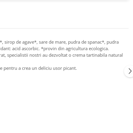
a*, sirop de agave*, sare de mare, pudra de spanac*, pudra
idant: acid ascorbic. *provin din agricultura ecologica.
t, specialistii nostri au dezvoltat o crema tartinabila natural
e pentru a crea un deliciu usor picant.