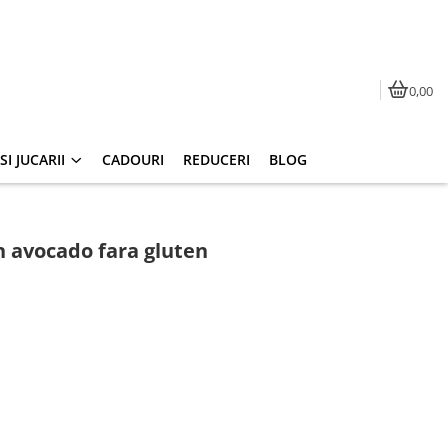
0,00
I JUCARII
CADOURI
REDUCERI
BLOG
n avocado fara gluten