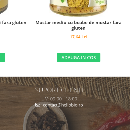
 fara gluten
Mustar mediu cu boabe de mustar fara
gluten
17,64 Lei
S
ADAUGA IN COS
SUPORT CLIENTI
L-V: 09:00 - 18:00
contact@hellobio.ro