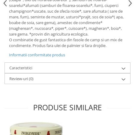
soarelui*afumati (samburi de floarea-soarelui*, fum), ciuperci
champignon*uscate, suc de sfecla rosie*, sare afumata ( sare de
mare, fum), seminte de mustar
,
usturoi*prajit, sos de soia*( apa,
boabe de soia
,
sare gema)
,
amestec de condimente*
(magherean*, nucsoara*, piper*, cuisoare*), magheran*, boia*,
sare gema. *provin din agricultura ecologica.
O combinatie de gust fantastica din fasole de camp si un mix de
condimente. Produs fara ulei de palmier si fara drojdie.
Informatii conformitate produs
Caracteristici
Review-uri
(0)
PRODUSE SIMILARE