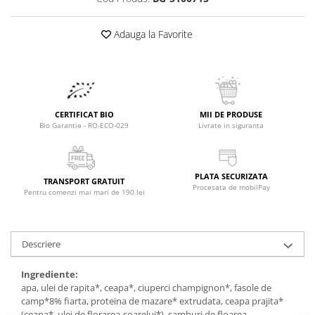
Raceala si gripa
Alimente bio pentru copii
Relaxare - Antistres
Condimente si mirodenii
Adauga la Favorite
Rinichi si afecțiuni renale
Fara gluten
Sistemul digestiv si afectiuni
digestive
Super alimente
Sistemul endocrin
Semipreparate
Sistemul nervos
CERTIFICAT BIO
MII DE PRODUSE
Snacks-uri, chips-uri
Sistemul respirator
Bio Garantie - RO-ECO-029
Livrate in siguranta
Deshidratate
Slabit
Traditionale romanesti
Somn linistit
PLATA SECURIZATA
Uleiuri esentiale si de baza
Tradiționale japoneze
TRANSPORT GRATUIT
Procesata de mobilPay
Pentru comenzi mai mari de 190 lei
Tofu
Seminte si boabe pentru germinat
Descriere
Congelate
Promotii alimente
Ingrediente:
apa, ulei de rapita*, ceapa*, ciuperci champignon*, fasole de
Extracte si esente
camp*8% fiarta, proteina de mazare* extrudata, ceapa prajita*
(ceapa*, ulei de florarea-soarelui*), samburi de floarea-