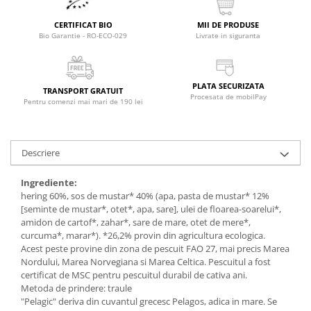
Raceala si gripa
Alimente bio pentru copii
Relaxare - Antistres
CERTIFICAT BIO
MII DE PRODUSE
Condimente si mirodenii
Rinichi si afecțiuni renale
Bio Garantie - RO-ECO-029
Livrate in siguranta
Fara gluten
Sistemul digestiv si afectiuni
digestive
Super alimente
PLATA SECURIZATA
Sistemul endocrin
TRANSPORT GRATUIT
Semipreparate
Procesata de mobilPay
Pentru comenzi mai mari de 190 lei
Sistemul nervos
Snacks-uri, chips-uri
Sistemul respirator
Deshidratate
Slabit
Descriere
Traditionale romanesti
Somn linistit
Uleiuri esentiale si de baza
Tradiționale japoneze
Ingrediente:
hering 60%, sos de mustar* 40% (apa, pasta de mustar* 12%
Tofu
[seminte de mustar*, otet*, apa, sare], ulei de floarea-soarelui*,
amidon de cartof*, zahar*, sare de mare, otet de mere*,
Seminte si boabe pentru germinat
curcuma*, marar*). *26,2% provin din agricultura ecologica.
Congelate
Acest peste provine din zona de pescuit FAO 27, mai precis Marea
Nordului, Marea Norvegiana si Marea Celtica. Pescuitul a fost
Promotii alimente
certificat de MSC pentru pescuitul durabil de cativa ani.
Extracte si esente
Metoda de prindere: traule
"Pelagic" deriva din cuvantul grecesc Pelagos, adica in mare. Se