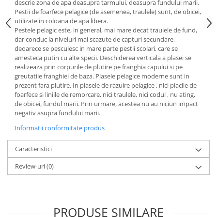
descrie zona de apa deasupra tarmului, deasupra fundului marii.
Pestii de foarfece pelagice (de asemenea, traulele) sunt, de obicei,
utilizate in coloana de apa libera.
Pestele pelagic este, in general, mai mare decat traulele de fund,
dar conduc la niveluri mai scazute de capturi secundare,
deoarece se pescuiesc in mare parte pestii scolari, care se
amesteca putin cu alte specii. Deschiderea verticala a plasei se
realizeaza prin corpurile de plutire pe franghia capului si pe
greutatile franghiei de baza. Plasele pelagice moderne sunt in
prezent fara plutire. In plasele de razuire pelagice , nici placile de
foarfece si liniile de remorcare, nici traulele, nici codul , nu ating,
de obicei, fundul marii. Prin urmare, acestea nu au niciun impact
negativ asupra fundului marii.
Informatii conformitate produs
Caracteristici
Review-uri
(0)
PRODUSE SIMILARE