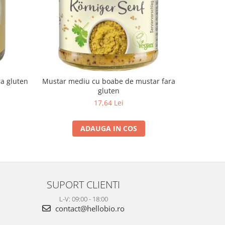
-10%
ra gluten
Mustar mediu cu boabe de mustar fara
Suc de a
gluten
17,64 Lei
ADAUGA IN COS
SUPORT CLIENTI
L-V: 09:00 - 18:00
contact@hellobio.ro