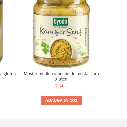
-10%
ra gluten
Mustar mediu cu boabe de mustar fara
Suc de a
gluten
17,64 Lei
ADAUGA IN COS