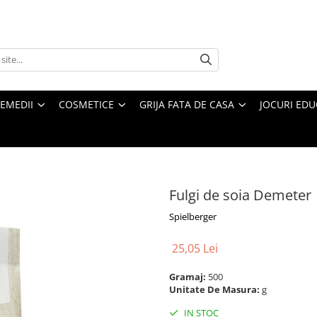
REMEDII
COSMETICE
GRIJA FATA DE CASA
JOCURI EDUC
Fulgi de soia Demeter
Spielberger
25,05 Lei
Gramaj:
500
Unitate De Masura:
g
IN STOC