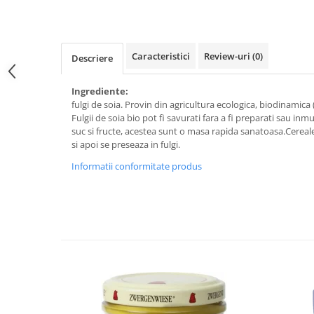
Raceala si gripa
Alimente bio pentru copii
Relaxare - Antistres
Condimente si mirodenii
Rinichi si afecțiuni renale
Fara gluten
Sistemul digestiv si afectiuni
Caracteristici
Review-uri
(0)
Descriere
digestive
Super alimente
Sistemul endocrin
Ingrediente:
Semipreparate
fulgi de soia. Provin din agricultura ecologica, biodinamica
Sistemul nervos
Snacks-uri, chips-uri
Fulgii de soia bio pot fi savurati fara a fi preparati sau in
Sistemul respirator
suc si fructe, acestea sunt o masa rapida sanatoasa.Cerealel
Deshidratate
Slabit
si apoi se preseaza in fulgi.
Traditionale romanesti
Somn linistit
Informatii conformitate produs
Uleiuri esentiale si de baza
Tradiționale japoneze
Tofu
Seminte si boabe pentru germinat
Congelate
Promotii alimente
Extracte si esente