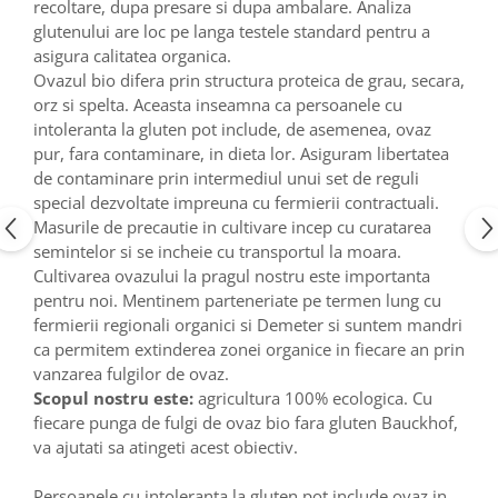
recoltare, dupa presare si dupa ambalare. Analiza
glutenului are loc pe langa testele standard pentru a
asigura calitatea organica.
Ovazul bio difera prin structura proteica de grau, secara,
orz si spelta. Aceasta inseamna ca persoanele cu
intoleranta la gluten pot include, de asemenea, ovaz
pur, fara contaminare, in dieta lor. Asiguram libertatea
de contaminare prin intermediul unui set de reguli
special dezvoltate impreuna cu fermierii contractuali.
Masurile de precautie in cultivare incep cu curatarea
semintelor si se incheie cu transportul la moara.
Cultivarea ovazului la pragul nostru este importanta
pentru noi. Mentinem parteneriate pe termen lung cu
fermierii regionali organici si Demeter si suntem mandri
ca permitem extinderea zonei organice in fiecare an prin
vanzarea fulgilor de ovaz.
Scopul nostru este:
agricultura 100% ecologica. Cu
fiecare punga de fulgi de ovaz bio fara gluten Bauckhof,
va ajutati sa atingeti acest obiectiv.
Persoanele cu intoleranta la gluten pot include ovaz in