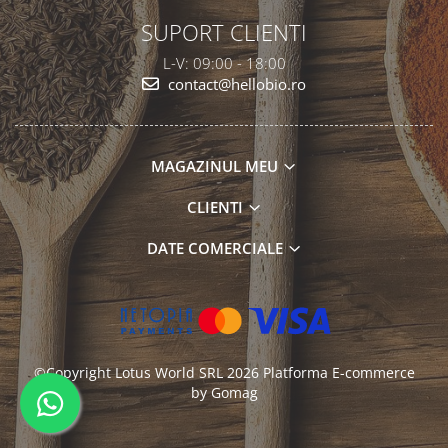
SUPORT CLIENTI
L-V: 09:00 - 18:00
contact@hellobio.ro
MAGAZINUL MEU
CLIENTI
DATE COMERCIALE
©Copyright Lotus World SRL 2026
Platforma E-commerce
by Gomag