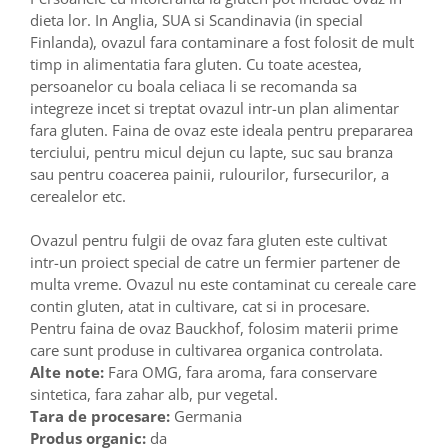
dieta lor. In Anglia, SUA si Scandinavia (in special
Finlanda), ovazul fara contaminare a fost folosit de mult
timp in alimentatia fara gluten. Cu toate acestea,
persoanelor cu boala celiaca li se recomanda sa
integreze incet si treptat ovazul intr-un plan alimentar
fara gluten. Faina de ovaz este ideala pentru prepararea
terciului, pentru micul dejun cu lapte, suc sau branza
sau pentru coacerea painii, rulourilor, fursecurilor, a
cerealelor etc.
Ovazul pentru fulgii de ovaz fara gluten este cultivat
intr-un proiect special de catre un fermier partener de
multa vreme. Ovazul nu este contaminat cu cereale care
contin gluten, atat in ​​cultivare, cat si in procesare.
Pentru faina de ovaz Bauckhof, folosim materii prime
care sunt produse in cultivarea organica controlata.
Alte note:
Fara OMG, fara aroma, fara conservare
sintetica, fara zahar alb, pur vegetal.
Tara de procesare:
Germania
Produs organic:
da