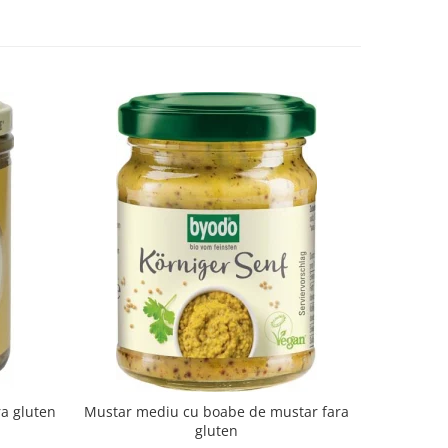
-10%
ra gluten
Mustar mediu cu boabe de mustar fara
Suc de a
gluten