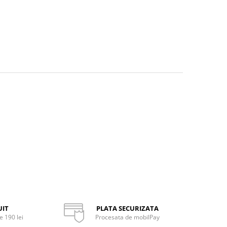
UIT
PLATA SECURIZATA
 190 lei
Procesata de mobilPay