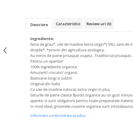
Raceala si gripa
Alimente bio pentru copii
Relaxare - Antistres
Condimente si mirodenii
Rinichi si afecțiuni renale
Fara gluten
Sistemul digestiv si afectiuni
Caracteristici
Review-uri
(0)
Descriere
digestive
Super alimente
Sistemul endocrin
Ingrediente:
Semipreparate
faina de grau*, ulei de masline extra virgin*( 5%), sare de 
Sistemul nervos
Snacks-uri, chips-uri
drojdie*. *provin din agricultura ecologica.
Sistemul respirator
Au miros de paine proaspat coapta . Traditional proaspat, a
Deshidratate
Slabit
Pentru un aperitiv!
100% ingrediente organice
Traditionale romanesti
Somn linistit
Amuzant/ crocant/ organic
Uleiuri esentiale si de baza
Tradiționale japoneze
Bastoane lungi si subtiri
Original din Italia
Tofu
Cu ulei de masline natural, extra virgin in plus
Seturile de paine clasice Byodo organice au un gust minunat
Seminte si boabe pentru germinat
aperitiv si sunt obligatorii pentru toate preparatele italiene
Congelate
In mod ideal, grissinele noastre organice sunt intotdeauna u
Promotii alimente
Informatii conformitate produs
Extracte si esente