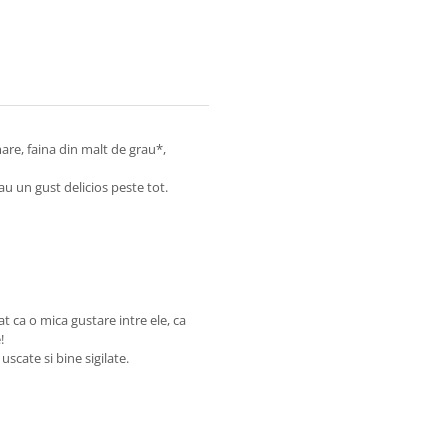
mare, faina din malt de grau*,
u un gust delicios peste tot.
 ca o mica gustare intre ele, ca
!
scate si bine sigilate.