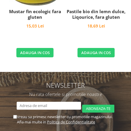
Mustar fin ecologic fara
Pastile bio din lemn dulce,
gluten
Liqourice, fara gluten
15,03 Lei
18,69 Lei
ADAUGA IN COS
ADAUGA IN COS
NEWSLETTER
Nu rata ofertele si promotiile noastre
Vreau sa primesc newsletter cu promotiile magazinului.
Afla mai multe in
Politica de Confidentialitate