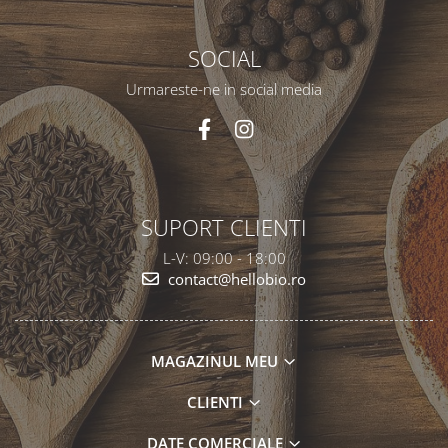
SOCIAL
Urmareste-ne in social media
SUPORT CLIENTI
L-V: 09:00 - 18:00
contact@hellobio.ro
MAGAZINUL MEU
CLIENTI
DATE COMERCIALE