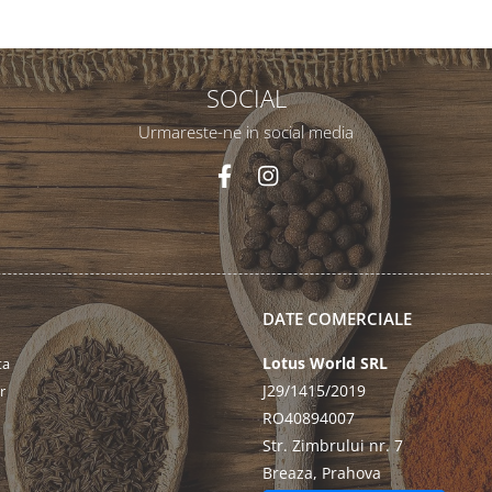
SOCIAL
Urmareste-ne in social media
DATE COMERCIALE
Lotus World SRL
ta
J29/1415/2019
r
RO40894007
Str. Zimbrului nr. 7
Breaza, Prahova