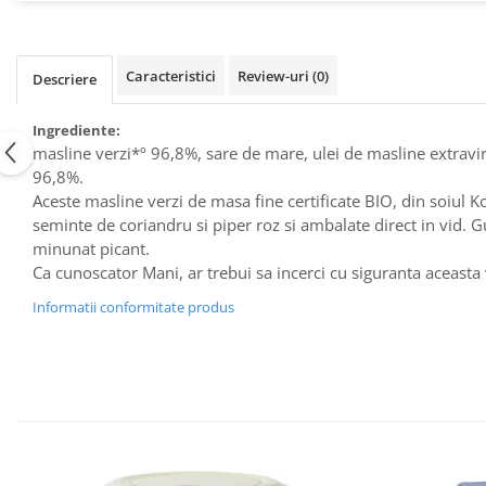
Raceala si gripa
Alimente bio pentru copii
Relaxare - Antistres
Condimente si mirodenii
Rinichi si afecțiuni renale
Caracteristici
Review-uri
(0)
Fara gluten
Descriere
Sistemul digestiv si afectiuni
digestive
Super alimente
Ingrediente:
Sistemul endocrin
Semipreparate
masline verzi*º 96,8%, sare de mare, ulei de masline extravir
Sistemul nervos
96,8%.
Snacks-uri, chips-uri
Sistemul respirator
Aceste masline verzi de masa fine certificate BIO, din soiul
Deshidratate
Slabit
seminte de coriandru si piper roz si ambalate direct in vid. 
Traditionale romanesti
minunat picant.
Somn linistit
Ca cunoscator Mani, ar trebui sa incerci cu siguranta aceasta
Uleiuri esentiale si de baza
Tradiționale japoneze
Informatii conformitate produs
Tofu
Seminte si boabe pentru germinat
Congelate
Promotii alimente
Extracte si esente