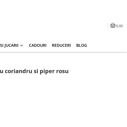
0,00
I JUCARII
CADOURI
REDUCERI
BLOG
u coriandru si piper rosu