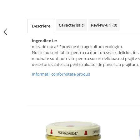
Raceala si gripa
Alimente bio pentru copii
Relaxare - Antistres
Condimente si mirodenii
Rinichi si afecțiuni renale
Fara gluten
Sistemul digestiv si afectiuni
Caracteristici
Review-uri
(0)
Descriere
digestive
Super alimente
Sistemul endocrin
Ingrediente:
Semipreparate
miez de nuca* *provine din agricultura ecologica.
Sistemul nervos
Snacks-uri, chips-uri
Nucile nu sunt iubite pentru ca dunt un snack delicios, insa i
Sistemul respirator
macinate sunt potrivite pentru sosuri delicioase si prajite
Deshidratate
Slabit
deserturi, salate sau pentru aluatul de paine sau prajitura.
Traditionale romanesti
Somn linistit
Informatii conformitate produs
Uleiuri esentiale si de baza
Tradiționale japoneze
Tofu
Seminte si boabe pentru germinat
Congelate
Promotii alimente
Extracte si esente