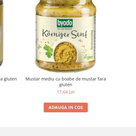
-10%
ra gluten
Mustar mediu cu boabe de mustar fara
Suc de a
gluten
17,64 Lei
ADAUGA IN COS