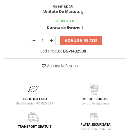
Raceala si gripa
Alimente bio pentru copii
Gramaj:
50
Relaxare - Antistres
Unitate De Masura:
g
Condimente si mirodenii
Rinichi si afecțiuni renale
IN STOC
Fara gluten
Sistemul digestiv si afectiuni
Durata de livrare:
1
digestive
Super alimente
Sistemul endocrin
Semipreparate
ADAUGA IN COS
Sistemul nervos
Snacks-uri, chips-uri
Cod Produs:
BG-1432930
Sistemul respirator
Deshidratate
Slabit
Adauga la Favorite
Traditionale romanesti
Somn linistit
Uleiuri esentiale si de baza
Tradiționale japoneze
Tofu
Seminte si boabe pentru germinat
CERTIFICAT BIO
MII DE PRODUSE
Congelate
Bio Garantie - RO-ECO-029
Livrate in siguranta
Promotii alimente
Extracte si esente
PLATA SECURIZATA
TRANSPORT GRATUIT
Procesata de mobilPay