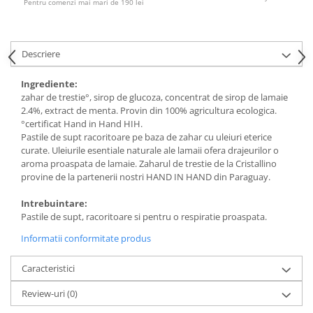
Pentru comenzi mai mari de 190 lei
Descriere
Ingrediente:
zahar de trestie°, sirop de glucoza, concentrat de sirop de lamaie
2.4%, extract de menta. Provin din 100% agricultura ecologica.
°certificat Hand in Hand HIH.
Pastile de supt racoritoare pe baza de zahar cu uleiuri eterice
curate. Uleiurile esentiale naturale ale lamaii ofera drajeurilor o
aroma proaspata de lamaie. Zaharul de trestie de la Cristallino
provine de la partenerii nostri HAND IN HAND din Paraguay.
Intrebuintare:
Pastile de supt, racoritoare si pentru o respiratie proaspata.
Informatii conformitate produs
Caracteristici
Review-uri
(0)