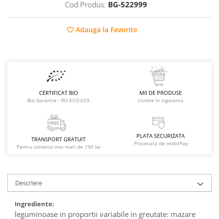
Raceala si gripa
Cod Produs:
BG-522999
Alimente bio pentru copii
Relaxare - Antistres
Condimente si mirodenii
Rinichi si afecțiuni renale
Adauga la Favorite
Fara gluten
Sistemul digestiv si afectiuni
digestive
Super alimente
Sistemul endocrin
Semipreparate
Sistemul nervos
Snacks-uri, chips-uri
Sistemul respirator
CERTIFICAT BIO
MII DE PRODUSE
Deshidratate
Slabit
Bio Garantie - RO-ECO-029
Livrate in siguranta
Traditionale romanesti
Somn linistit
Uleiuri esentiale si de baza
Tradiționale japoneze
PLATA SECURIZATA
TRANSPORT GRATUIT
Tofu
Procesata de mobilPay
Pentru comenzi mai mari de 190 lei
Seminte si boabe pentru germinat
Congelate
Descriere
Promotii alimente
Extracte si esente
Ingrediente:
leguminoase in proportii variabile in greutate: mazare