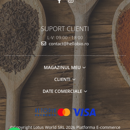
SUPORT CLIENTI
L-V: 09:00 - 18:00
contact@hellobio.ro
MAGAZINUL MEU
CLIENTI
DATE COMERCIALE
©Copyright Lotus World SRL 2026
Platforma E-commerce