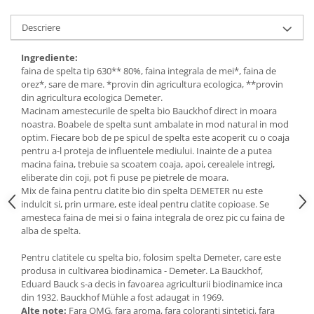
Descriere
Ingrediente:
faina de spelta tip 630** 80%, faina integrala de mei*, faina de
orez*, sare de mare. *provin din agricultura ecologica, **provin
din agricultura ecologica Demeter.
Macinam amestecurile de spelta bio Bauckhof direct in moara
noastra. Boabele de spelta sunt ambalate in mod natural in mod
optim. Fiecare bob de pe spicul de spelta este acoperit cu o coaja
pentru a-l proteja de influentele mediului. Inainte de a putea
macina faina, trebuie sa scoatem coaja, apoi, cerealele intregi,
eliberate din coji, pot fi puse pe pietrele de moara.
Mix de faina pentru clatite bio din spelta DEMETER nu este
indulcit si, prin urmare, este ideal pentru clatite copioase. Se
amesteca faina de mei si o faina integrala de orez pic cu faina de
alba de spelta.
Pentru clatitele cu spelta bio, folosim spelta Demeter, care este
produsa in cultivarea biodinamica - Demeter. La Bauckhof,
Eduard Bauck s-a decis in favoarea agriculturii biodinamice inca
din 1932. Bauckhof Mühle a fost adaugat in 1969.
Alte note:
Fara OMG, fara aroma, fara coloranti sintetici, fara