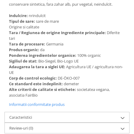
conservare sintetica, fara zahar alb, pur vegetal, neindulcit.
Indulcire:
nrindulcit
Tipul de sare:
sare de mare
Origine si calitate
Tara / Regiunea de origine Ingrediente principale:
Diferite
tari
Tara de procesare:
Germania
Produs organic:
da
Ponderea ingredientelor organice:
100% organic
Sigiliul de stat:
Bio-Siegel, Bio-Logo UE
Adaugarea la tara a siglei UE:
Agricultura UE / agricultura non-
UE
Corp de control ecologic:
DE-ÖKO-007
Ce standard este indeplinit:
demeter
Alte criterii de calitate si etichete:
societatea vegana,
asociatia FairBio
Informatii conformitate produs
Caracteristici
Review-uri
(0)