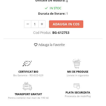
Raceala si gripa
Unitate De Masura:
g
Alimente bio pentru copii
Relaxare - Antistres
IN STOC
Condimente si mirodenii
Rinichi si afecțiuni renale
Durata de livrare:
1
Fara gluten
Sistemul digestiv si afectiuni
digestive
ADAUGA IN COS
Super alimente
Sistemul endocrin
Semipreparate
Cod Produs:
BG-612753
Sistemul nervos
Snacks-uri, chips-uri
Sistemul respirator
Adauga la Favorite
Deshidratate
Slabit
Traditionale romanesti
Somn linistit
Uleiuri esentiale si de baza
Tradiționale japoneze
Tofu
CERTIFICAT BIO
MII DE PRODUSE
Bio Garantie - RO-ECO-029
Livrate in siguranta
Seminte si boabe pentru germinat
Congelate
Promotii alimente
PLATA SECURIZATA
TRANSPORT GRATUIT
Procesata de mobilPay
Extracte si esente
Pentru comenzi mai mari de 190 lei