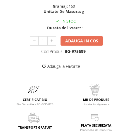
Raceala si gripa
Alimente bio pentru copii
Gramaj:
160
Relaxare - Antistres
Unitate De Masura:
g
Condimente si mirodenii
Rinichi si afecțiuni renale
IN STOC
Fara gluten
Sistemul digestiv si afectiuni
Durata de livrare:
1
digestive
Super alimente
Sistemul endocrin
Semipreparate
ADAUGA IN COS
Sistemul nervos
Snacks-uri, chips-uri
Cod Produs:
BG-975699
Sistemul respirator
Deshidratate
Slabit
Adauga la Favorite
Traditionale romanesti
Somn linistit
Uleiuri esentiale si de baza
Tradiționale japoneze
Tofu
Seminte si boabe pentru germinat
CERTIFICAT BIO
MII DE PRODUSE
Congelate
Bio Garantie - RO-ECO-029
Livrate in siguranta
Promotii alimente
Extracte si esente
PLATA SECURIZATA
TRANSPORT GRATUIT
Procesata de mobilPay