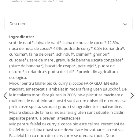
Pentru comenzi mai mari de 190 lei
Descriere
Ingrediente:
srot de naut*, faina de naut*, faina de nuca de cocos* 12,5%,
nuca de nuca de cocos* 4,0%, pudra de curry* 3,5% (coriandru*,
curcuma*, faina de orez*, schinduf*, chimen*, ghimbir*,
cuisoare*), sare de mare , granule de banane uscate congelate*
(piure de banana*), bucati de ceapa*, patrunjel*, pudra de
usturoi*, coriandru*, pudra de chili*. *provin din agricultura
ecologica.
Mix-ul pentru falafel bio cu curry si cocos FARA GLUTEN este
macinat, amestecat si ambalat in moara fara gluten Bauckhof. De
la instalarea morii fara gluten in 2006, ne-a placut sa macinam o
multime de naut. Morarii nostri sunt acum obisnuiti nu numai sa
prelucreze spelta, secara si grau, ci si ingredientele mai exotice.
Moara clasica de faina si moara fara gluten sunt situate in cladiri
separate pentru a preveni amestecarea.
Mix pentru falafel cu curry si cocos bio este cel mai recent soi de
falafel de la echipa noastra de dezvoltare inovatoare si creativa.
Falafelul bio cu nuca de cocos curry se prepara rapid. Doar