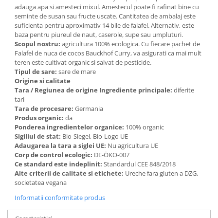
adauga apa si amesteci mixul. Amestecul poate fi rafinat bine cu
seminte de susan sau fructe uscate. Cantitatea de ambalaj este
suficienta pentru aproximativ 14 bile de falafel. Alternativ, este
baza pentru piureul de naut, caserole, supe sau umpluturi.
Scopul nostru:
agricultura 100% ecologica. Cu fiecare pachet de
Falafel de nuca de cocos Bauckhof Curry, va asigurati ca mai mult
teren este cultivat organic si salvat de pesticide.
Tipul de sare:
sare de mare
Origine si calitate
Tara / Regiunea de origine Ingrediente principale:
diferite
tari
Tara de procesare:
Germania
Produs organic:
da
Ponderea ingredientelor organice:
100% organic
Sigiliul de stat:
Bio-Siegel, Bio-Logo UE
Adaugarea la tara a siglei UE:
Nu agricultura UE
Corp de control ecologic:
DE-ÖKO-007
Ce standard este indeplinit:
Standardul CEE 848/2018
Alte criterii de calitate si etichete:
Ureche fara gluten a DZG,
societatea vegana
Informatii conformitate produs