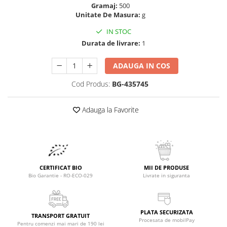
Raceala si gripa
Alimente bio pentru copii
Gramaj:
500
Relaxare - Antistres
Unitate De Masura:
g
Condimente si mirodenii
Rinichi si afecțiuni renale
IN STOC
Fara gluten
Sistemul digestiv si afectiuni
Durata de livrare:
1
digestive
Super alimente
Sistemul endocrin
ADAUGA IN COS
Semipreparate
Sistemul nervos
Cod Produs:
BG-435745
Snacks-uri, chips-uri
Sistemul respirator
Deshidratate
Slabit
Adauga la Favorite
Traditionale romanesti
Somn linistit
Uleiuri esentiale si de baza
Tradiționale japoneze
Tofu
Seminte si boabe pentru germinat
CERTIFICAT BIO
MII DE PRODUSE
Bio Garantie - RO-ECO-029
Livrate in siguranta
Congelate
Promotii alimente
Extracte si esente
PLATA SECURIZATA
TRANSPORT GRATUIT
Procesata de mobilPay
Pentru comenzi mai mari de 190 lei