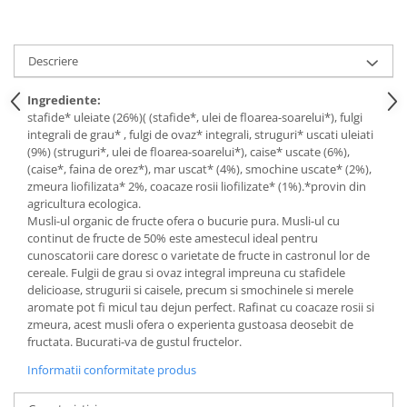
Descriere
Ingrediente:
stafide* uleiate (26%)( (stafide*, ulei de floarea-soarelui*), fulgi
integrali de grau* , fulgi de ovaz* integrali, struguri* uscati uleiati
(9%) (struguri*, ulei de floarea-soarelui*), caise* uscate (6%),
(caise*, faina de orez*), mar uscat* (4%), smochine uscate* (2%),
zmeura liofilizata* 2%, coacaze rosii liofilizate* (1%).*provin din
agricultura ecologica.
Musli-ul organic de fructe ofera o bucurie pura. Musli-ul cu
continut de fructe de 50% este amestecul ideal pentru
cunoscatorii care doresc o varietate de fructe in castronul lor de
cereale. Fulgii de grau si ovaz integral impreuna cu stafidele
delicioase, strugurii si caisele, precum si smochinele si merele
aromate pot fi micul tau dejun perfect. Rafinat cu coacaze rosii si
zmeura, acest musli ofera o experienta gustoasa deosebit de
fructata. Bucurati-va de gustul fructelor.
Informatii conformitate produs