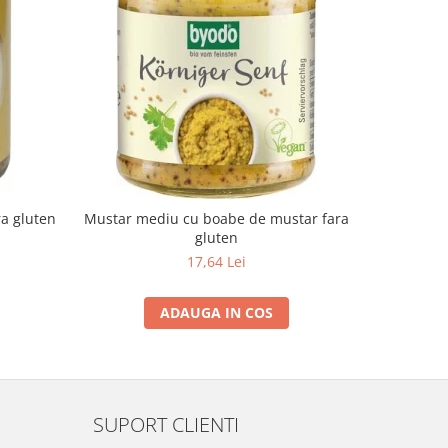
-10%
ra gluten
Mustar mediu cu boabe de mustar fara
Suc de a
gluten
17,64 Lei
ADAUGA IN COS
SUPORT CLIENTI