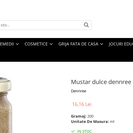
REMEDII
COSMETICE
GRIJA FATA DE CASA
JOCURI EDUC
Mustar dulce dennree
Dennree
16,16 Lei
Gramaj:
200
Unitate De Masura:
ml
IN STOC