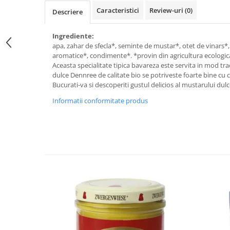
Raceala si gripa
Alimente bio pentru copii
Caracteristici
Review-uri
(0)
Descriere
Relaxare - Antistres
Condimente si mirodenii
Rinichi si afecțiuni renale
Ingrediente:
Fara gluten
Sistemul digestiv si afectiuni
apa, zahar de sfecla*, seminte de mustar*, otet de vinars*,
digestive
Super alimente
aromatice*, condimente*. *provin din agricultura ecologic
Sistemul endocrin
Aceasta specialitate tipica bavareza este servita in mod tra
Semipreparate
dulce Dennree de calitate bio se potriveste foarte bine cu c
Sistemul nervos
Bucurati-va si descoperiti gustul delicios al mustarului dul
Snacks-uri, chips-uri
Sistemul respirator
Informatii conformitate produs
Deshidratate
Slabit
Traditionale romanesti
Somn linistit
Uleiuri esentiale si de baza
Tradiționale japoneze
Tofu
Seminte si boabe pentru germinat
Congelate
Promotii alimente
Extracte si esente