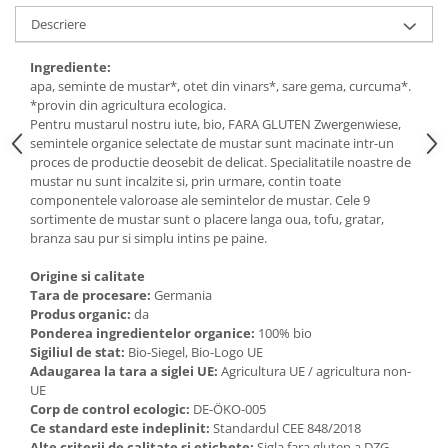
Descriere
Ingrediente:
apa, seminte de mustar*, otet din vinars*, sare gema, curcuma*.
*provin din agricultura ecologica.
Pentru mustarul nostru iute, bio, FARA GLUTEN Zwergenwiese,
semintele organice selectate de mustar sunt macinate intr-un
proces de productie deosebit de delicat. Specialitatile noastre de
mustar nu sunt incalzite si, prin urmare, contin toate
componentele valoroase ale semintelor de mustar. Cele 9
sortimente de mustar sunt o placere langa oua, tofu, gratar,
branza sau pur si simplu intins pe paine.
Origine si calitate
Tara de procesare:
Germania
Produs organic:
da
Ponderea ingredientelor organice:
100% bio
Sigiliul de stat:
Bio-Siegel, Bio-Logo UE
Adaugarea la tara a siglei UE:
Agricultura UE / agricultura non-
UE
Corp de control ecologic:
DE-ÖKO-005
Ce standard este indeplinit:
Standardul CEE 848/2018
Alte criterii de calitate si etichete:
Sigla fara gluten a DZG