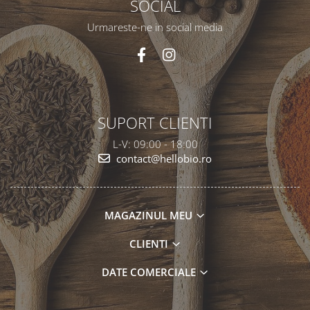
SOCIAL
Urmareste-ne in social media
SUPORT CLIENTI
L-V: 09:00 - 18:00
contact@hellobio.ro
MAGAZINUL MEU
CLIENTI
DATE COMERCIALE