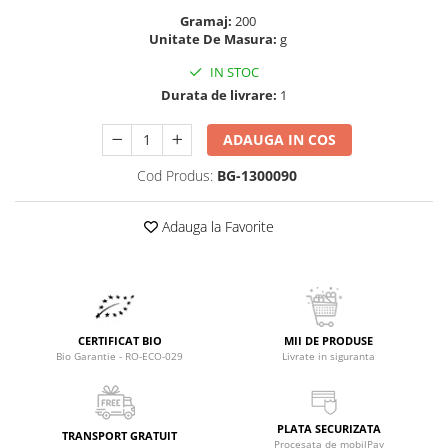
Raceala si gripa
Alimente bio pentru copii
Gramaj:
200
Relaxare - Antistres
Unitate De Masura:
g
Condimente si mirodenii
Rinichi si afecțiuni renale
IN STOC
Fara gluten
Sistemul digestiv si afectiuni
Durata de livrare:
1
digestive
Super alimente
Sistemul endocrin
Semipreparate
ADAUGA IN COS
Sistemul nervos
Snacks-uri, chips-uri
Cod Produs:
BG-1300090
Sistemul respirator
Deshidratate
Slabit
Adauga la Favorite
Traditionale romanesti
Somn linistit
Uleiuri esentiale si de baza
Tradiționale japoneze
Tofu
Seminte si boabe pentru germinat
CERTIFICAT BIO
MII DE PRODUSE
Congelate
Bio Garantie - RO-ECO-029
Livrate in siguranta
Promotii alimente
Extracte si esente
PLATA SECURIZATA
TRANSPORT GRATUIT
Procesata de mobilPay