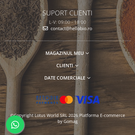
SUPORT CLIENTI
L-V: 09:00 - 18:00
contact@hellobio.ro
MAGAZINUL MEU
CLIENTI
DATE COMERCIALE
©Copyright Lotus World SRL 2026
Platforma E-commerce
by Gomag