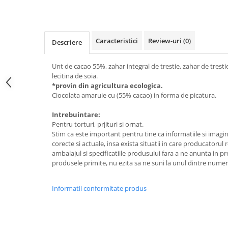
Raceala si gripa
Alimente bio pentru copii
Relaxare - Antistres
Condimente si mirodenii
Rinichi si afecțiuni renale
Fara gluten
Sistemul digestiv si afectiuni
Caracteristici
Review-uri
(0)
Descriere
digestive
Super alimente
Sistemul endocrin
Unt de cacao 55%, zahar integral de trestie, zahar de trest
Semipreparate
lecitina de soia.
Sistemul nervos
Snacks-uri, chips-uri
*provin din agricultura ecologica.
Sistemul respirator
Ciocolata amaruie cu (55% cacao) in forma de picatura.
Deshidratate
Slabit
Intrebuintare:
Traditionale romanesti
Somn linistit
Pentru torturi, prjituri si ornat.
Uleiuri esentiale si de baza
Tradiționale japoneze
Stim ca este important pentru tine ca informatiile si imagin
corecte si actuale, insa exista situatii in care producatorul
Tofu
ambalajul si specificatiile produsului fara a ne anunta in pre
produsele primite, nu ezita sa ne suni la unul dintre numere
Seminte si boabe pentru germinat
Congelate
Informatii conformitate produs
Promotii alimente
Extracte si esente