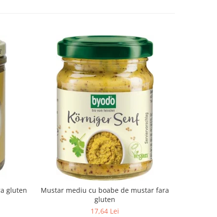
-10%
ra gluten
Mustar mediu cu boabe de mustar fara
Suc de a
gluten
17,64 Lei