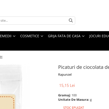
REMEDII
COSMETICE
GRIJA FATA DE CASA
JOCURI EDUC
IH
Picaturi de ciocolata 
Rapunzel
15,15 Lei
Gramaj:
100
Unitate De Masura:
g
STOC EPUIZAT