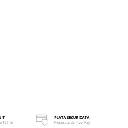
UIT
PLATA SECURIZATA
 190 lei
Procesata de mobilPay