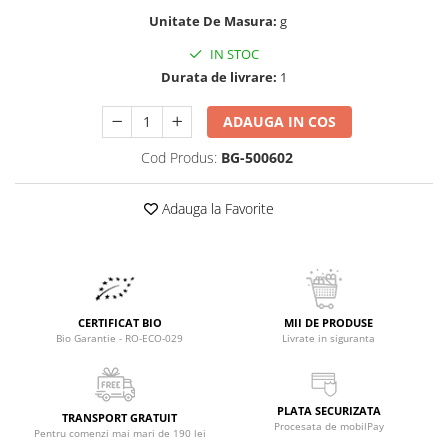
Raceala si gripa
Alimente bio pentru copii
Unitate De Masura:
g
Relaxare - Antistres
Condimente si mirodenii
Rinichi si afecțiuni renale
IN STOC
Fara gluten
Durata de livrare:
1
Sistemul digestiv si afectiuni
digestive
Super alimente
ADAUGA IN COS
Sistemul endocrin
Semipreparate
Sistemul nervos
Cod Produs:
BG-500602
Snacks-uri, chips-uri
Sistemul respirator
Deshidratate
Slabit
Adauga la Favorite
Traditionale romanesti
Somn linistit
Uleiuri esentiale si de baza
Tradiționale japoneze
Tofu
Seminte si boabe pentru germinat
CERTIFICAT BIO
MII DE PRODUSE
Bio Garantie - RO-ECO-029
Livrate in siguranta
Congelate
Promotii alimente
PLATA SECURIZATA
Extracte si esente
TRANSPORT GRATUIT
Procesata de mobilPay
Pentru comenzi mai mari de 190 lei