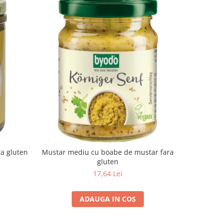
-10%
ra gluten
Mustar mediu cu boabe de mustar fara
Suc de a
gluten
17,64 Lei
ADAUGA IN COS