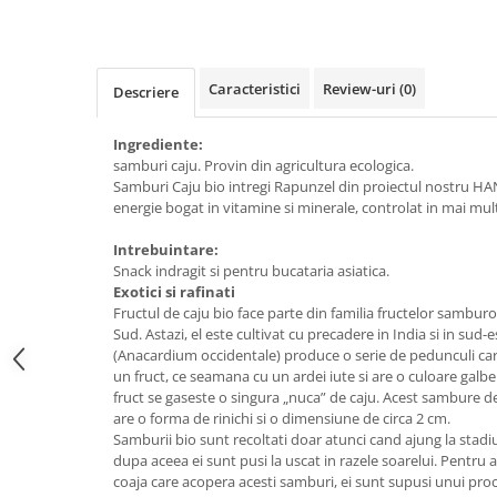
Raceala si gripa
Alimente bio pentru copii
Relaxare - Antistres
Condimente si mirodenii
Rinichi si afecțiuni renale
Fara gluten
Sistemul digestiv si afectiuni
Caracteristici
Review-uri
(0)
Descriere
digestive
Super alimente
Sistemul endocrin
Ingrediente:
Semipreparate
samburi caju. Provin din agricultura ecologica.
Sistemul nervos
Snacks-uri, chips-uri
Samburi Caju bio intregi Rapunzel din proiectul nostru H
Sistemul respirator
energie bogat in vitamine si minerale, controlat in mai mul
Deshidratate
Slabit
Intrebuintare:
Traditionale romanesti
Somn linistit
Snack indragit si pentru bucataria asiatica.
Uleiuri esentiale si de baza
Tradiționale japoneze
Exotici si rafinati
Fructul de caju bio face parte din familia fructelor samburo
Tofu
Sud. Astazi, el este cultivat cu precadere in India si in sud-e
(Anacardium occidentale) produce o serie de pedunculi carn
Seminte si boabe pentru germinat
un fruct, ce seamana cu un ardei iute si are o culoare galbe
Congelate
fruct se gaseste o singura „nuca” de caju. Acest sambure d
are o forma de rinichi si o dimensiune de circa 2 cm.
Promotii alimente
Samburii bio sunt recoltati doar atunci cand ajung la stadi
Extracte si esente
dupa aceea ei sunt pusi la uscat in razele soarelui. Pentru 
coaja care acopera acesti samburi, ei sunt supusi unui proc