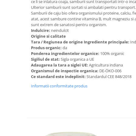
ce li se inlatura coaja, samburii sunt transportati intr-o inc
Ulterior samburii sunt sortati si ambalati pentru transport.
Samburii de caju bio ofera organismului proteine, calciu, fie
atat, acest sambure contine vitamina B, mult magneziu si ac
sunt extrem de sanatosi pentru organism.
Indulcire:
neindulcit
Origine si calitate
Tara / Regiunea de origine Ingrediente principale:
Ind
Produs organic:
da
Ponderea ingredientelor organice:
100% organic
Sigiliul de stat:
Sigla organica a UE
Adaugarea la tara a siglei UE:
Agricultura indiana
Organismul de inspectie organica:
DE-ÖKO-006
Ce standard este indeplinit:
Standardul CEE 848/2018
Informatii conformitate produs