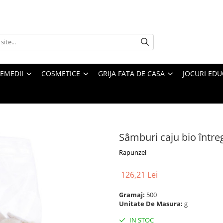
REMEDII
COSMETICE
GRIJA FATA DE CASA
JOCURI EDUC
Sâmburi caju bio între
Rapunzel
126,21 Lei
Gramaj:
500
Unitate De Masura:
g
IN STOC