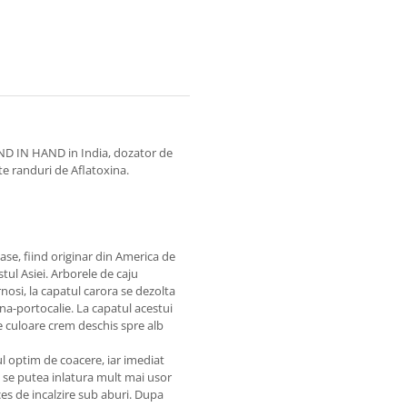
AND IN HAND in India, dozator de
te randuri de Aflatoxina.
ase, fiind originar din America de
stul Asiei. Arborele de caju
osi, la capatul carora se dezolta
na-portocalie. La capatul acestui
e culoare crem deschis spre alb
ul optim de coacere, iar imediat
a se putea inlatura mult mai usor
es de incalzire sub aburi. Dupa