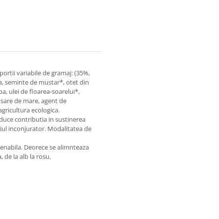
rtii variabile de gramaj: (35%,
, seminte de mustar*, otet din
a, ulei de floarea-soarelui*,
, sare de mare, agent de
gricultura ecologica.
duce contributia in sustinerea
diul inconjurator. Modalitatea de
stenabila. Deorece se alimnteaza
 de la alb la rosu.