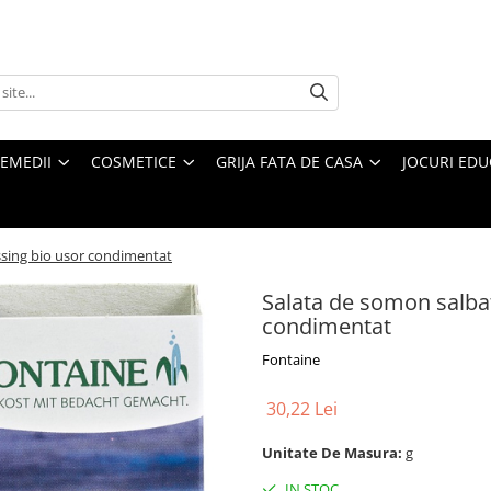
REMEDII
COSMETICE
GRIJA FATA DE CASA
JOCURI EDUC
ssing bio usor condimentat
Salata de somon salbat
condimentat
Fontaine
30,22 Lei
Unitate De Masura:
g
IN STOC