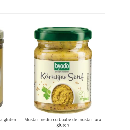
-10%
ra gluten
Mustar mediu cu boabe de mustar fara
Suc de a
gluten