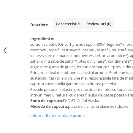
Raceala si gripa
Alimente bio pentru copii
Relaxare - Antistres
Condimente si mirodenii
Rinichi si afecțiuni renale
Fara gluten
Sistemul digestiv si afectiuni
Caracteristici
Review-uri
(0)
Descriere
digestive
Super alimente
Sistemul endocrin
Ingrediente:
Semipreparate
somon salbatic (Oncorhynchus spp.) (30%), legume*in propo
Sistemul nervos
Snacks-uri, chips-uri
morcovi*, ardei*, castraveti*, ceapa*, telina*
),
mustar*(apa
Sistemul respirator
vinars*, sare de mare, condimente*, ierburi aromatice*), ap
Deshidratate
Slabit
zahar din trestie de zahar*, otet din vinars*, condimente*
ingrosare: guma de guar*, ierburi aromatice*. *provin din a
Traditionale romanesti
Somn linistit
Prin procedeul de obtinere a acestui produs, Fontaine isi a
Uleiuri esentiale si de baza
Tradiționale japoneze
sustenabilitatii si la o viziune mai responsabila fata de me
captura sustenabila garanteaza calitatea pestelui.
Tofu
Pestele pe care il folosim provine doar din piscicultura su
intr-un mediu natural culoarea fileului de peste poate varia,
Seminte si boabe pentru germinat
Zona de captura
:FAO 67-Golful Alaska
Congelate
Metoda de captura
:plasa de incinta si plase de ridicare
Promotii alimente
Informatii conformitate produs
Extracte si esente