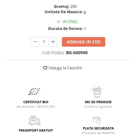
Raceala si gripa
Alimente bio pentru copii
Gramaj:
200
Relaxare - Antistres
Unitate De Masura:
g
Condimente si mirodenii
Rinichi si afecțiuni renale
IN STOC
Fara gluten
Sistemul digestiv si afectiuni
Durata de livrare:
1
digestive
Super alimente
Sistemul endocrin
Semipreparate
ADAUGA IN COS
Sistemul nervos
Snacks-uri, chips-uri
Cod Produs:
BG-600940
Sistemul respirator
Deshidratate
Slabit
Adauga la Favorite
Traditionale romanesti
Somn linistit
Uleiuri esentiale si de baza
Tradiționale japoneze
Tofu
Seminte si boabe pentru germinat
CERTIFICAT BIO
MII DE PRODUSE
Congelate
Bio Garantie - RO-ECO-029
Livrate in siguranta
Promotii alimente
Extracte si esente
PLATA SECURIZATA
TRANSPORT GRATUIT
Procesata de mobilPay