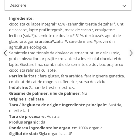
Descriere
Ingrediente:
ciocolata cu lapte integral* 65% (zahar din trestie de zahar*, unt
de cacao*, lapte praf integral*, masa de cacao*, emulgator:
lecitina (soia*)), seminte de dovleac* 31%, dextroza*, agent de
glazurare: guma arabica*;zahar*, sare de mare. *provin din
agricultura ecologica.
Semintele traditionale de dovleac austriac sunt un deliciu mic,
gratie miezurilor lor prajite crocante si a invelisului ciocolatei de
lapte. Gustare fina, combinatie de seminte de dovleac prajite cu
ciocolata rafinata cu lapte.
Particularitati:
fara gluten, fara arahide, fara inginerie genetica,
continut ridicat de magneziu, fier, zinc, sursa de calciu
Indulcire:
Zahar de trestie, dextroza
Grasime de palmier, ulei de palmier:
Nu
Origine si calitate
Tara / Regiunea de origine Ingrediente principale:
Austria,
diferite tari
Tara de procesare:
Austria
Produs organic:
da
Ponderea ingredientelor organice:
100% organic
Sigiliul de stat:
Sigla organica a UE