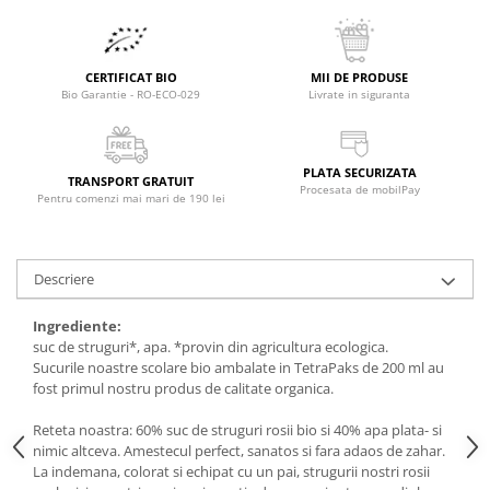
Raceala si gripa
Alimente bio pentru copii
Relaxare - Antistres
Condimente si mirodenii
Rinichi si afecțiuni renale
CERTIFICAT BIO
MII DE PRODUSE
Fara gluten
Sistemul digestiv si afectiuni
Bio Garantie - RO-ECO-029
Livrate in siguranta
digestive
Super alimente
Sistemul endocrin
Semipreparate
Sistemul nervos
PLATA SECURIZATA
Snacks-uri, chips-uri
TRANSPORT GRATUIT
Procesata de mobilPay
Sistemul respirator
Pentru comenzi mai mari de 190 lei
Deshidratate
Slabit
Traditionale romanesti
Somn linistit
Descriere
Uleiuri esentiale si de baza
Tradiționale japoneze
Tofu
Ingrediente:
suc de struguri*, apa. *provin din agricultura ecologica.
Seminte si boabe pentru germinat
Sucurile noastre scolare bio ambalate in TetraPaks de 200 ml au
Congelate
fost primul nostru produs de calitate organica.
Promotii alimente
Reteta noastra: 60% suc de struguri rosii bio si 40% apa plata- si
nimic altceva. Amestecul perfect, sanatos si fara adaos de zahar.
Extracte si esente
La indemana, colorat si echipat cu un pai, strugurii nostri rosii