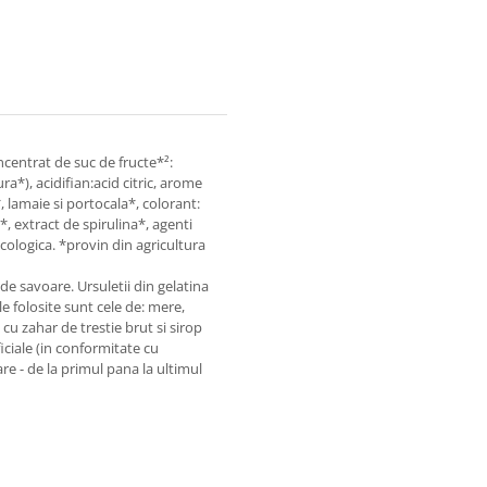
oncentrat de suc de fructe*²:
*), acidifian:acid citric, arome
lamaie si portocala*, colorant:
, extract de spirulina*, agenti
cologica. *provin din agricultura
de savoare. Ursuletii din gelatina
e folosite sunt cele de: mere,
 cu zahar de trestie brut si sirop
iciale (in conformitate cu
re - de la primul pana la ultimul