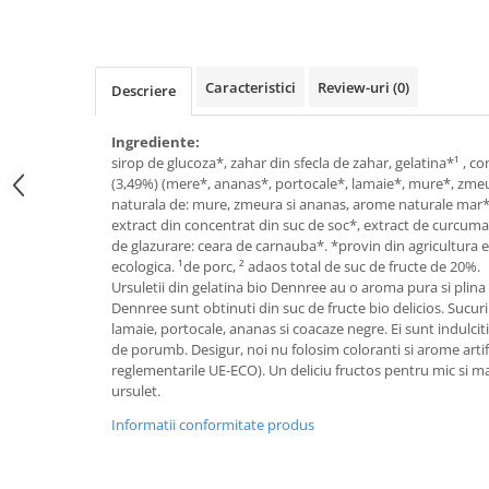
Raceala si gripa
Alimente bio pentru copii
Relaxare - Antistres
Condimente si mirodenii
Rinichi si afecțiuni renale
Fara gluten
Sistemul digestiv si afectiuni
Caracteristici
Review-uri
(0)
Descriere
digestive
Super alimente
Sistemul endocrin
Ingrediente:
Semipreparate
sirop de glucoza*, zahar din sfecla de zahar, gelatina*¹ , c
Sistemul nervos
Snacks-uri, chips-uri
(3,49%) (mere*, ananas*, portocale*, lamaie*, mure*, zmeura
Sistemul respirator
naturala de: mure, zmeura si ananas, arome naturale mar*, 
Deshidratate
Slabit
extract din concentrat din suc de soc*, extract de curcuma*
de glazurare: ceara de carnauba*. *provin din agricultura e
Traditionale romanesti
Somn linistit
ecologica. ¹de porc, ² adaos total de suc de fructe de 20%.
Uleiuri esentiale si de baza
Tradiționale japoneze
Ursuletii din gelatina bio Dennree au o aroma pura si plina 
Dennree sunt obtinuti din suc de fructe bio delicios. Sucuril
Tofu
lamaie, portocale, ananas si coacaze negre. Ei sunt indulciti
de porumb. Desigur, noi nu folosim coloranti si arome artif
Seminte si boabe pentru germinat
reglementarile UE-ECO). Un deliciu fructos pentru mic si ma
Congelate
ursulet.
Promotii alimente
Informatii conformitate produs
Extracte si esente