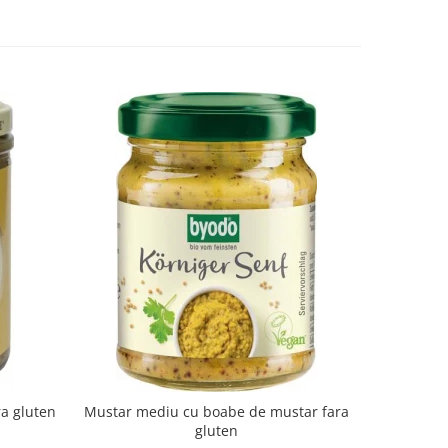
-10%
ra gluten
Mustar mediu cu boabe de mustar fara
Suc de a
gluten