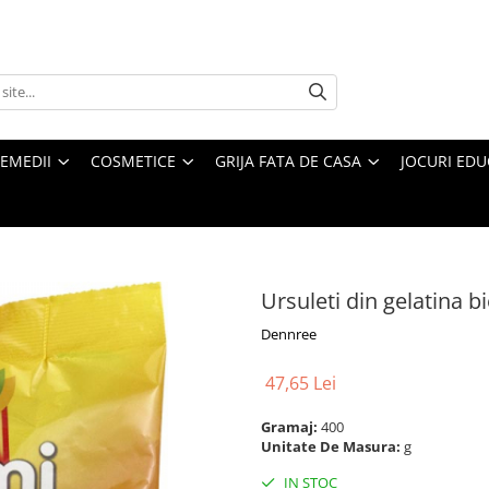
REMEDII
COSMETICE
GRIJA FATA DE CASA
JOCURI EDUC
Ursuleti din gelatina b
Dennree
47,65 Lei
Gramaj:
400
Unitate De Masura:
g
IN STOC