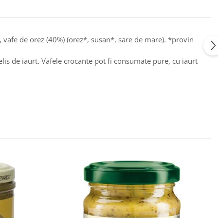
*), vafe de orez (40%) (orez*, susan*, sare de mare). *provin
elis de iaurt. Vafele crocante pot fi consumate pure, cu iaurt