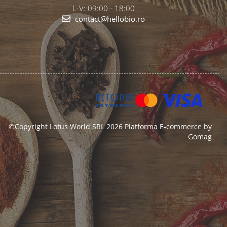
L-V: 09:00 - 18:00
contact@hellobio.ro
©Copyright Lotus World SRL 2026
Platforma E-commerce by
Gomag