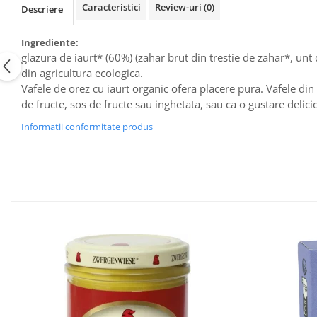
Raceala si gripa
Caracteristici
Review-uri
(0)
Alimente bio pentru copii
Descriere
Relaxare - Antistres
Condimente si mirodenii
Rinichi si afecțiuni renale
Ingrediente:
Fara gluten
Sistemul digestiv si afectiuni
glazura de iaurt* (60%) (zahar brut din trestie de zahar*, unt 
digestive
din agricultura ecologica.
Super alimente
Vafele de orez cu iaurt organic ofera placere pura. Vafele din 
Sistemul endocrin
Semipreparate
de fructe, sos de fructe sau inghetata, sau ca o gustare delici
Sistemul nervos
Snacks-uri, chips-uri
Sistemul respirator
Informatii conformitate produs
Deshidratate
Slabit
Traditionale romanesti
Somn linistit
Uleiuri esentiale si de baza
Tradiționale japoneze
Tofu
Seminte si boabe pentru germinat
Congelate
Promotii alimente
Extracte si esente