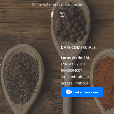
Urmareste-ne in social media
DATE COMERCIALE
Lotus World SRL
ta
J29/1415/2019
r
RO40894007
Str. Zimbrului nr. 7
Breaza, Prahova
Contacteaza-ne