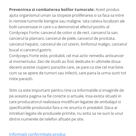
Prevenirea si combaterea bolilor tumorale:
Acest produs
ajuta organismul uman sa stopeze proliferarea si sa faca sa intre
in remisie tumorile benigne sau maligne. Iata cateva localizari ale
bolii canceroase in care s-a demonstrat efectul pozitiv al
Cordyceps Forte: cancerul de colon si de rect, cancerul la san,
cancerul la plamani, cancerul de piele, cancerul de prostata,
cancerul hepatic, cancerul de col uterin, limfomul malign, cancerul
bucal si cancerul gastric.
Cordyceps Forte este, probabil, cel mai activ remediu anticancer
al momentului. Zeci de studii au fost dedicate in ultimele doua
decenii acestei ciuperci parazite care, se pare ca stie cel mai bine
cum sa se apere de tumori sau infectii, care pana la urma sunt tot
niste paraziti.
Stim ca este important pentru tine ca informatiile si imaginile de
pe aceasta pagina sa fie corecte si actuale, insa exista situatii in
care producatorul realizeaza modificari legatee de ambalajul si
specificatiile produsului fara a ne anunta in prealabil. Daca ai
intrebari legate de produsele primite, nu ezita sa ne suni la unul
dintre numerele de telefon afisate pe site.
Informatii conformitate produs