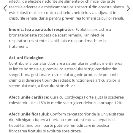
infectii, de efectele nedorite ale alimentelor chimice, dar si de
reactiile adverse ale medicamentelor. Extractul din aceasta planta
este folosit mai ales contra cistitelor, nefritelor, ca adjuvant in
chisturile renale, dar si pentru prevenirea formarii calculilor renali.
Imunitatea aparatului respirator:
Evolutia spre astm a
bronsitelor este stopata de acest remediu, iar infectiile
respiratorii rezistente la antibiotice raspund mai bine la
tratament.
Actiuni fiziologice:
Contribuie la bunafunctionare a sistemului imunitar; mentinerea
in limite normale a glicemiei, colesterolului si trigliceridelor din
sange; buna gestionare a stresului organic produs de poluanti
chimici si diversele tipuri de radiatii; functionarea articulatiilor, a
sistemului osos, a ficatului si rinichilor.
Afectiunile cardiace:
Cura cu Cordyceps Forte ajuta la scaderea
colesterolului cu 15% in medie si a trigliceridelor cu aproape 12%.
Afectiunile ficatului:
Conform cercetatorilor de la Universitatea
din Michigan, ciuperca tibetana combate steatoza hepaticasi
hepatita, fiind prin foarte putinele remedii care impiedica
fibrozarea ficatului si evolutia spre ciroza.