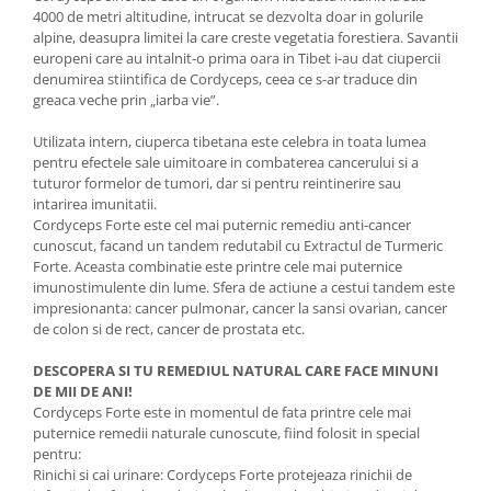
4000 de metri altitudine, intrucat se dezvolta doar in golurile
alpine, deasupra limitei la care creste vegetatia forestiera. Savantii
europeni care au intalnit-o prima oara in Tibet i-au dat ciupercii
denumirea stiintifica de Cordyceps, ceea ce s-ar traduce din
greaca veche prin „iarba vie”.
Utilizata intern, ciuperca tibetana este celebra in toata lumea
pentru efectele sale uimitoare in combaterea cancerului si a
tuturor formelor de tumori, dar si pentru reintinerire sau
intarirea imunitatii.
Cordyceps Forte este cel mai puternic remediu anti-cancer
cunoscut, facand un tandem redutabil cu Extractul de Turmeric
Forte. Aceasta combinatie este printre cele mai puternice
imunostimulente din lume. Sfera de actiune a cestui tandem este
impresionanta: cancer pulmonar, cancer la sansi ovarian, cancer
de colon si de rect, cancer de prostata etc.
DESCOPERA SI TU REMEDIUL NATURAL CARE FACE MINUNI
DE MII DE ANI!
Cordyceps Forte este in momentul de fata printre cele mai
puternice remedii naturale cunoscute, fiind folosit in special
pentru:
Rinichi si cai urinare: Cordyceps Forte protejeaza rinichii de