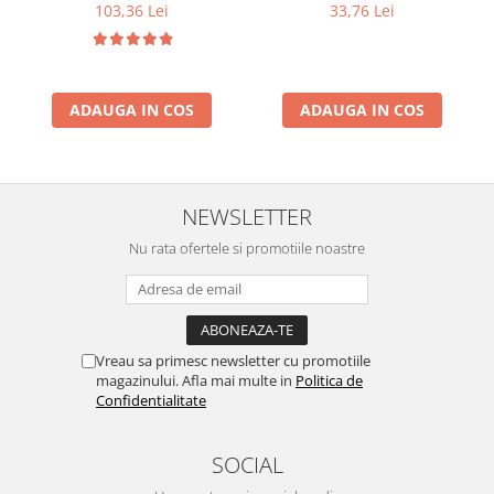
Antiinflamator Natural
100% Organic ECOCERT
103,36 Lei
33,76 Lei
10ml
ADAUGA IN COS
ADAUGA IN COS
NEWSLETTER
Nu rata ofertele si promotiile noastre
Vreau sa primesc newsletter cu promotiile
magazinului. Afla mai multe in
Politica de
Confidentialitate
SOCIAL