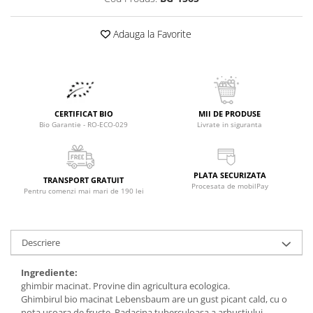
Raceala si gripa
Alimente bio pentru copii
Relaxare - Antistres
Condimente si mirodenii
Adauga la Favorite
Rinichi si afecțiuni renale
Fara gluten
Sistemul digestiv si afectiuni
digestive
Super alimente
Sistemul endocrin
Semipreparate
Sistemul nervos
CERTIFICAT BIO
MII DE PRODUSE
Snacks-uri, chips-uri
Sistemul respirator
Bio Garantie - RO-ECO-029
Livrate in siguranta
Deshidratate
Slabit
Traditionale romanesti
Somn linistit
PLATA SECURIZATA
Uleiuri esentiale si de baza
Tradiționale japoneze
TRANSPORT GRATUIT
Procesata de mobilPay
Pentru comenzi mai mari de 190 lei
Tofu
Seminte si boabe pentru germinat
Descriere
Congelate
Promotii alimente
Ingrediente:
ghimbir macinat. Provine din agricultura ecologica.
Extracte si esente
Ghimbirul bio macinat Lebensbaum are un gust picant cald, cu o
nota usoara de fructe. Radacina tuberculoasa a arbustiului