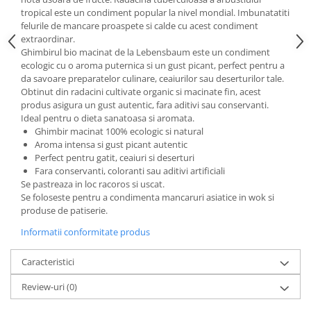
tropical este un condiment popular la nivel mondial. Imbunatatiti
felurile de mancare proaspete si calde cu acest condiment
extraordinar.
Ghimbirul bio macinat de la Lebensbaum este un condiment
ecologic cu o aroma puternica si un gust picant, perfect pentru a
da savoare preparatelor culinare, ceaiurilor sau deserturilor tale.
Obtinut din radacini cultivate organic si macinate fin, acest
produs asigura un gust autentic, fara aditivi sau conservanti.
Ideal pentru o dieta sanatoasa si aromata.
Ghimbir macinat 100% ecologic si natural
Aroma intensa si gust picant autentic
Perfect pentru gatit, ceaiuri si deserturi
Fara conservanti, coloranti sau aditivi artificiali
Se pastreaza in loc racoros si uscat.
Se foloseste pentru a condimenta mancaruri asiatice in wok si
produse de patiserie.
Informatii conformitate produs
Caracteristici
Review-uri
(0)