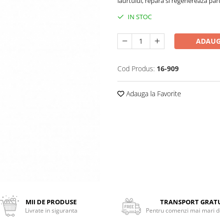
iaurtului, repara si regenereaza paru
IN STOC
ADAUG
Cod Produs:
16-909
Adauga la Favorite
MII DE PRODUSE
TRANSPORT GRAT
Livrate in siguranta
Pentru comenzi mai mari de