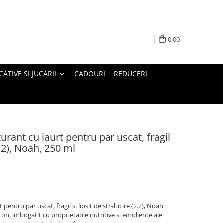
0,00
ATIVE SI JUCARII
CADOURI
REDUCERI
rant cu iaurt pentru par uscat, fragil
(2.2), Noah, 250 ml
entru par uscat, fragil si lipsit de stralucire (2.2), Noah.
on, imbogatit cu proprietatile nutritive si emoliente ale