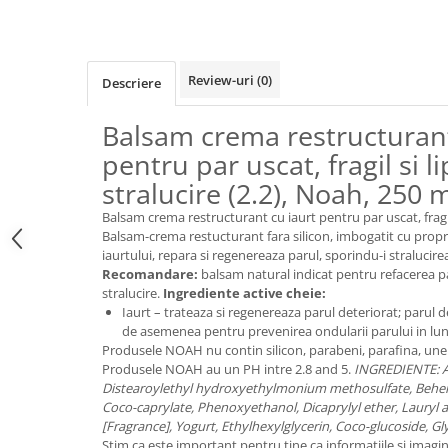
Raceala si gripa
Alimente bio pentru copii
Relaxare - Antistres
Condimente si mirodenii
Rinichi si afecțiuni renale
Fara gluten
Sistemul digestiv si afectiuni
Review-uri
(0)
Descriere
digestive
Super alimente
Sistemul endocrin
Balsam crema restructurant
Semipreparate
Sistemul nervos
pentru par uscat, fragil si li
Snacks-uri, chips-uri
Sistemul respirator
stralucire (2.2), Noah, 250 
Deshidratate
Slabit
Balsam crema restructurant cu iaurt pentru par uscat, fragil s
Traditionale romanesti
Somn linistit
Balsam-crema restucturant fara silicon, imbogatit cu proprie
Uleiuri esentiale si de baza
iaurtului, repara si regenereaza parul, sporindu-i stralucire
Tradiționale japoneze
Recomandare:
balsam natural indicat pentru refacerea paru
Tofu
stralucire.
Ingrediente active cheie:
Iaurt – trateaza si regenereaza parul deteriorat; parul d
Seminte si boabe pentru germinat
de asemenea pentru prevenirea ondularii parului in lun
Produsele NOAH nu contin silicon, parabeni, parafina, unelu
Congelate
Produsele NOAH au un PH intre 2.8 and 5.
INGREDIENTE: Aq
Promotii alimente
Distearoylethyl hydroxyethylmonium methosulfate, Beh
Coco-caprylate, Phenoxyethanol, Dicaprylyl ether, Lauryl al
Extracte si esente
[Fragrance], Yogurt, Ethylhexylglycerin, Coco-glucoside, Gly
Stim ca este important pentru tine ca informatiile si imagin