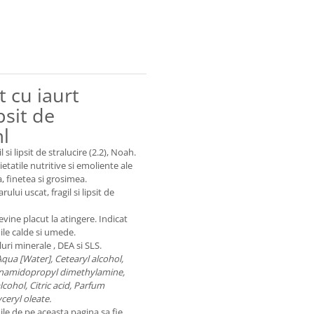
 cu iaurt
psit de
ml
i lipsit de stralucire (2.2), Noah.
tatile nutritive si emoliente ale
a, finetea si grosimea.
lui uscat, fragil si lipsit de
evine placut la atingere. Indicat
ile calde si umede.
ri minerale , DEA si SLS.
ua [Water], Cetearyl alcohol,
enamidopropyl dimethylamine,
cohol, Citric acid, Parfum
ceryl oleate.
ile de pe aceasta pagina sa fie