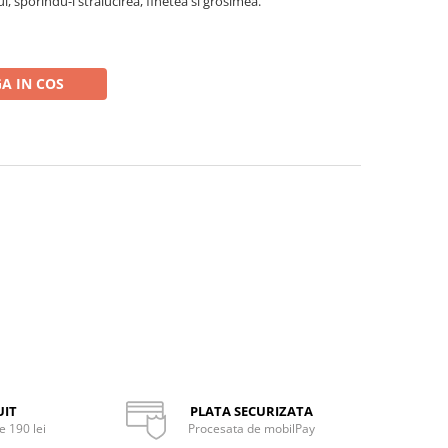
l, sporindu-i stralucirea, finetea si grosimea.
A IN COS
UIT
PLATA SECURIZATA
 190 lei
Procesata de mobilPay