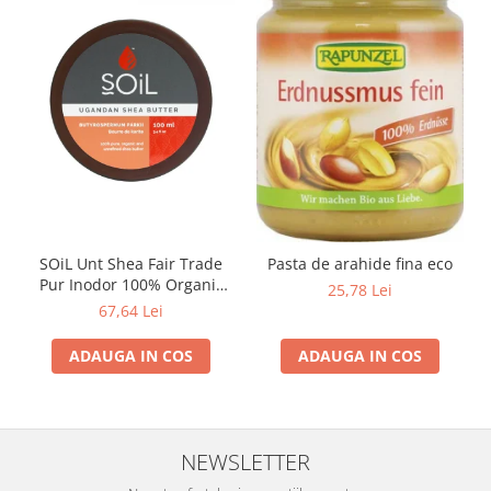
SOiL Unt Shea Fair Trade
Pasta de arahide fina eco
Pur Inodor 100% Organic
25,78 Lei
ECOCERT 100ml
67,64 Lei
ADAUGA IN COS
ADAUGA IN COS
NEWSLETTER