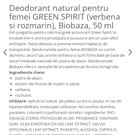
Deodorant natural pentru
femei GREEN SPIRIT (verbena
si rozmarin), Biobaza, 50 ml
Esti pregatita pentru cele mai grele provocari! Green Spirit te
invaluie intr-o aroma proaspata si jucausa si are un usor efect
antiseptic. Neutralizeaza si previne mirosul neplacut de
transpiratie. Deodorantele pentru femei BIOBAZA nu contin
aluminiu, alcool sau arome sintetice si sunt formulate pe baza de
saruri minerale naturale din piatra de alaun. Deodorantele
Biobaza ofera o senzatie de prospetime pe durata intregii zile.
Ingrediente cheie:
piatra de alaun,
extract din frunze de maslin si salvie,
verbena,
rozmarin.
Utilizare:
aplicati la subrat, pe pielea curata si uscata. In caz de
hipesensibilitate, intrerupeti utilizarea. NU contine aluminiu,
parabeni, coloranti si parfumanti sintetici. Ingrediente: INCI:
AQUA,GLYCERIN, POTASSIUM ALUM, FRAGRANCE, XANTHAN
GUM, OLEA EUROPAEA (OLIVE) LEAF EXTRACT, SALVIA
OFFICINALIS LEAF EXTRACT, PHENETYL ALCOHOL CAPRYLYL