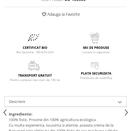
Raceala si gripa
Alimente bio pentru copii
Relaxare - Antistres
Condimente si mirodenii
Adauga la Favorite
Rinichi si afecțiuni renale
Fara gluten
Sistemul digestiv si afectiuni
digestive
Super alimente
Sistemul endocrin
Semipreparate
Sistemul nervos
CERTIFICAT BIO
MII DE PRODUSE
Snacks-uri, chips-uri
Sistemul respirator
Bio Garantie - RO-ECO-029
Livrate in siguranta
Deshidratate
Slabit
Traditionale romanesti
Somn linistit
PLATA SECURIZATA
Uleiuri esentiale si de baza
Tradiționale japoneze
TRANSPORT GRATUIT
Procesata de mobilPay
Pentru comenzi mai mari de 190 lei
Tofu
Seminte si boabe pentru germinat
Descriere
Congelate
Promotii alimente
Ingrediente:
100% fistic. Provine din 100% agricultura ecologica.
Extracte si esente
Cu multa experienta, iscusinta si atentie, aceasta crema de la
Rapunzel este obtinuta din 100% fistic de cea mai buna calitate,