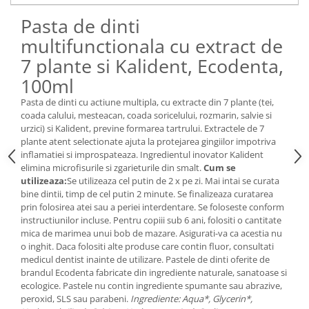
Pasta de dinti
multifunctionala cu extract de
7 plante si Kalident, Ecodenta,
100ml
Pasta de dinti cu actiune multipla, cu extracte din 7 plante (tei,
coada calului, mesteacan, coada soricelului, rozmarin, salvie si
urzici) si Kalident, previne formarea tartrului. Extractele de 7
plante atent selectionate ajuta la protejarea gingiilor impotriva
inflamatiei si improspateaza. Ingredientul inovator Kalident
elimina microfisurile si zgarieturile din smalt.
Cum se
utilizeaza:
Se utilizeaza cel putin de 2 x pe zi. Mai intai se curata
bine dintii, timp de cel putin 2 minute. Se finalizeaza curatarea
prin folosirea atei sau a periei interdentare. Se foloseste conform
instructiunilor incluse. Pentru copiii sub 6 ani, folositi o cantitate
mica de marimea unui bob de mazare. Asigurati-va ca acestia nu
o inghit. Daca folositi alte produse care contin fluor, consultati
medicul dentist inainte de utilizare. Pastele de dinti oferite de
brandul Ecodenta fabricate din ingrediente naturale, sanatoase si
ecologice. Pastele nu contin ingrediente spumante sau abrazive,
peroxid, SLS sau parabeni.
Ingrediente: Aqua*, Glycerin*,