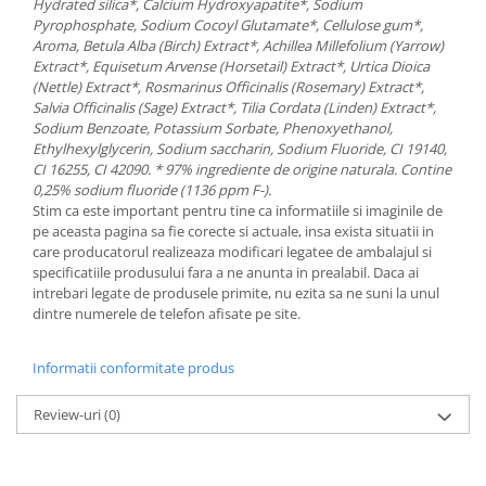
Hydrated silica*, Calcium Hydroxyapatite*, Sodium
Pyrophosphate, Sodium Cocoyl Glutamate*, Cellulose gum*,
Aroma, Betula Alba (Birch) Extract*, Achillea Millefolium (Yarrow)
Extract*, Equisetum Arvense (Horsetail) Extract*, Urtica Dioica
(Nettle) Extract*, Rosmarinus Officinalis (Rosemary) Extract*,
Salvia Officinalis (Sage) Extract*, Tilia Cordata (Linden) Extract*,
Sodium Benzoate, Potassium Sorbate, Phenoxyethanol,
Ethylhexylglycerin, Sodium saccharin, Sodium Fluoride, CI 19140,
CI 16255, CI 42090.
* 97% ingrediente de origine naturala.
Contine
0,25% sodium fluoride (1136 ppm F-).
Stim ca este important pentru tine ca informatiile si imaginile de
pe aceasta pagina sa fie corecte si actuale, insa exista situatii in
care producatorul realizeaza modificari legatee de ambalajul si
specificatiile produsului fara a ne anunta in prealabil. Daca ai
intrebari legate de produsele primite, nu ezita sa ne suni la unul
dintre numerele de telefon afisate pe site.
Informatii conformitate produs
Review-uri
(0)