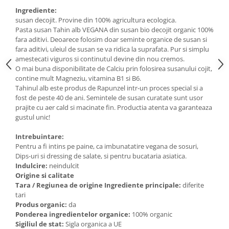
Ingrediente:
susan decojit. Provine din 100% agricultura ecologica.
Pasta susan Tahin alb VEGANA din susan bio decojit organic 100%
fara aditivi. Deoarece folosim doar seminte organice de susan si
fara aditivi, uleiul de susan se va ridica la suprafata. Pur si simplu
amestecati viguros si continutul devine din nou cremos.
O mai buna disponibilitate de Calciu prin folosirea susanului cojit,
contine mult Magneziu, vitamina B1 si B6.
Tahinul alb este produs de Rapunzel intr-un proces special si a
fost de peste 40 de ani. Semintele de susan curatate sunt usor
prajite cu aer cald si macinate fin. Productia atenta va garanteaza
gustul unic!
Intrebuintare:
Pentru a fi intins pe paine, ca imbunatatire vegana de sosuri,
Dips-uri si dressing de salate, si pentru bucataria asiatica.
Indulcire:
neindulcit
Origine si calitate
Tara / Regiunea de origine Ingrediente principale:
diferite
tari
Produs organic:
da
Ponderea ingredientelor organice:
100% organic
Sigiliul de stat:
Sigla organica a UE