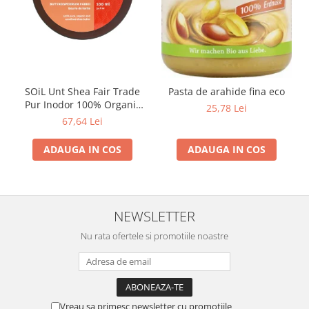
SOiL Unt Shea Fair Trade
Pasta de arahide fina eco
Pur Inodor 100% Organic
25,78 Lei
ECOCERT 100ml
67,64 Lei
ADAUGA IN COS
ADAUGA IN COS
NEWSLETTER
Nu rata ofertele si promotiile noastre
Vreau sa primesc newsletter cu promotiile