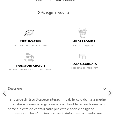
Raceala si gripa
Alimente bio pentru copii
Relaxare - Antistres
Condimente si mirodenii
Adauga la Favorite
Rinichi si afecțiuni renale
Fara gluten
Sistemul digestiv si afectiuni
digestive
Super alimente
Sistemul endocrin
Semipreparate
Sistemul nervos
CERTIFICAT BIO
MII DE PRODUSE
Snacks-uri, chips-uri
Sistemul respirator
Bio Garantie - RO-ECO-029
Livrate in siguranta
Deshidratate
Slabit
Traditionale romanesti
Somn linistit
PLATA SECURIZATA
Uleiuri esentiale si de baza
Tradiționale japoneze
TRANSPORT GRATUIT
Procesata de mobilPay
Pentru comenzi mai mari de 190 lei
Tofu
Seminte si boabe pentru germinat
Descriere
Congelate
Promotii alimente
Periuta de dinti cu 3 capete interschimbabile, cu o duritate medie,
din materie prima de origine vegetala. Humble redirectioneaza o
Extracte si esente
parte din cifra de vanzari catre proiectele sociale de igiena
dentara a copiilor aflati, intr-o situatie defavorabila. Produs vegan